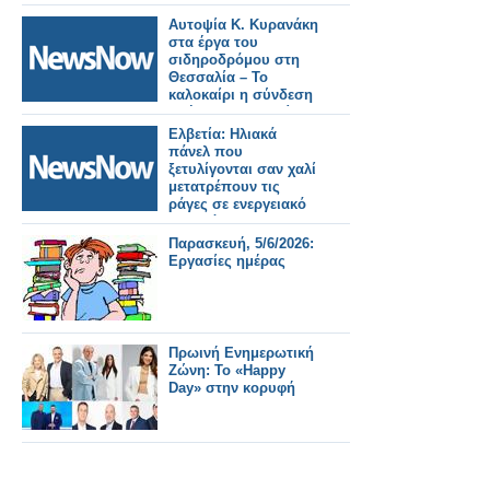
Αυτοψία Κ. Κυρανάκη
στα έργα του
σιδηροδρόμου στη
Θεσσαλία – Το
καλοκαίρι η σύνδεση
Αθήνα Θεσσαλονίκη
με 5 δικλείδες
Ελβετία: Ηλιακά
ασφαλείας.
πάνελ που
ξετυλίγονται σαν χαλί
μετατρέπουν τις
ράγες σε ενεργειακό
σταθμό.
Παρασκευή, 5/6/2026:
Εργασίες ημέρας
Πρωινή Ενημερωτική
Ζώνη: Το «Happy
Day» στην κορυφή