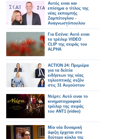
Αυτός ειναι και
επίσημα ο τίτλος της
νέας εκπομπής
Ζαμπέτογλου -
Αναγνωστόπουλου
στον ΣΚΑΪ - Δείτε το
τρειλερ
Για Εσένα: Αυτό ειναι
το τρέιλερ VIDEO
CLIP της σειράς του
ALPHA
ACTION 24: Πρεμιέρα
για τα δελτία
ειδήσεων της νέας
τηλεοπτικής σεζόν
στις 31 Αυγούστου
Ντέρτι: Αυτό ειναι το
κινηματογραφικό
τρέιλερ της σειράς
του ΑΝΤ1 (video)
Μία νέα δυναμική
άφιξη έρχεται στο
δεύτερο κύκλο της