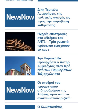
ΠΡΟΗΓΟΥΜΕΝΑ ΑΡΘΡΑ
Δίκη Τεμπών:
Αντιρρήσεις της
πολιτικής αγωγής ως
προς την παράβαση
καθήκοντος.
Ηχηρές επιστροφές
στο «Ντέρτι» του
ΑΝΤ1 – Τρία γνωστά
πρόσωπα ενισχύουν
το καστ
Την Κυριακή θα
ιερουργήσει ο πατήρ
Αμφιλόχιος στον Ιερό
Ναό των Παμμεγίστων
Ταξιαρχών στο
Αγράμπελο.. .
Οι σταθμοί του
προαστιακού
σιδηροδρόμου της
Αθήνας πρόκειται να
ανακαινιστούν ριζικά.
Ο Κωνσταντίνος