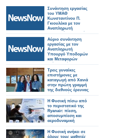
Συνάντηση εργασίας
του ΥΜΑΘ
Κωνσταντίνου Π.
Γκιουλέκα με τον
Αναπληρωτή
Υπουργό Υποδομών
και Μεταφορών
Αύριο συνάντηση
Γιώργο Κώτσηρα.
εργασίας με τον
Αναπληρωτή
Υπουργό Υποδομών
και Μεταφορών
Γιώργο Κώτσηρα θα
έχει ο Κωνσταντίνος
Τρεις γυναίκες
Γκιουλέκας.
επιστήμονες με
καταγωγή από Χανιά
στην πρώτη γραμμή
της διεθνούς έρευνας
στη φυσική
Η Φυσική πίσω από
το περιστατικό της
Ryanair: πίεση,
αποσυμπίεση και
αεροδυναμική
Η Φυσική ανήκει σε
όλους τους μαθητές