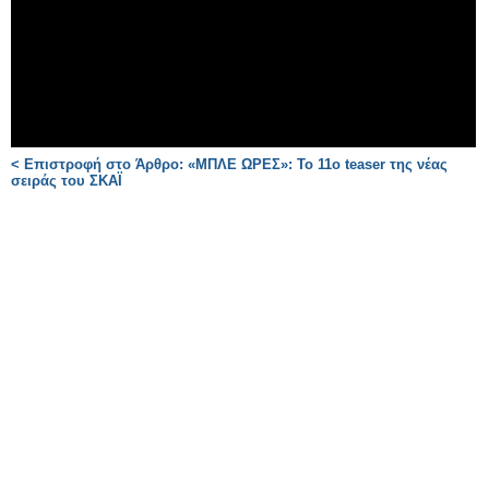
< Επιστροφή στο Άρθρο: «ΜΠΛΕ ΩΡΕΣ»: Το 11ο teaser της νέας
σειράς του ΣΚΑΪ