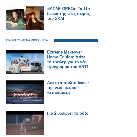
«ΜΠΛΕ ΩΡΕΣ»: Το 11ο
teaser της νέας σειράς
του ΣΚΑΪ
ΠΡΟΗΓΟΥΜΕΝΑ VIDEO ΝΕΑ
Extreme Makeover
Home Edition: Δείτε
το τρέιλερ για το νέο
πρόγραμμα του ΑΝΤ1
Δείτε το πρώτο teaser
της νέας σειράς
«Σπιλιάδες»
Γιατί θολώνει το ούζο;