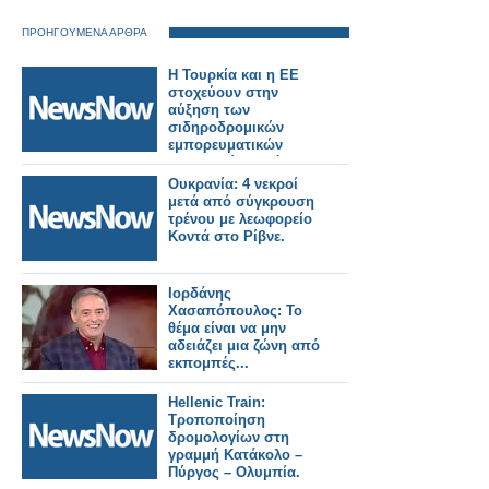
ΠΡΟΗΓΟΥΜΕΝΑ ΑΡΘΡΑ
Η Τουρκία και η ΕΕ
στοχεύουν στην
αύξηση των
σιδηροδρομικών
εμπορευματικών
μεταφορών κατά
μήκος του Μεσαίου
Ουκρανία: 4 νεκροί
Διαδρόμου.
μετά από σύγκρουση
τρένου με λεωφορείο
Κοντά στο Ρίβνε.
Ιορδάνης
Χασαπόπουλος: Το
θέμα είναι να μην
αδειάζει μια ζώνη από
εκπομπές...
Hellenic Train:
Τροποποίηση
δρομολογίων στη
γραμμή Κατάκολο –
Πύργος – Ολυμπία.