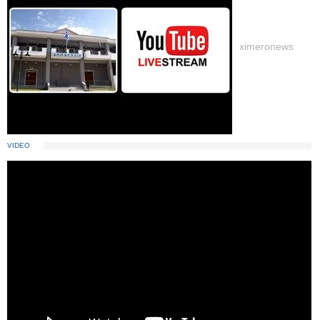
ximeronews
VIDEO