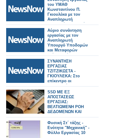
του ΥΜΑΘ
Κωνσταντίνου Π.
Γκιουλέκα με τον
Αναπληρωτή
Υπουργό Υποδομών
και Μεταφορών
Αύριο συνάντηση
Γιώργο Κώτσηρα.
εργασίας με τον
Αναπληρωτή
Υπουργό Υποδομών
και Μεταφορών
Γιώργο Κώτσηρα θα
έχει ο Κωνσταντίνος
ΣΥΝΑΝΤΗΣΗ
Γκιουλέκας.
ΕΡΓΑΣΙΑΣ
ΤΖΙΤΖΙΚΩΣΤΑ -
ΓΚΙΟΥΛΕΚΑ: Στο
επίκεντρο οι
προτεραιότητες της
ΕΕ για τα μεγάλα έργα
SSD ME ΕΞ
υποδομών και
ΑΠΟΣΤΑΣΕΩΣ
μεταφορών, τον
ΕΡΓΑΣΙΑΣ:
τουρισμό και ο
ΒΕΛΤΙΩΜΕΝΗ ΡΟΗ
κομβικός ρόλος της
ΔΕΔΟΜΕΝΩΝ ΚΑΙ
Βόρειας Ελλάδας
ΕΞΟΙΚΟΝΟΜΗΣΗ
ΧΡΟΝΟΥ
Φυσική Στ΄ τάξης -
Ενότητα "Μηχανική" -
Φύλλο Εργασίας 10