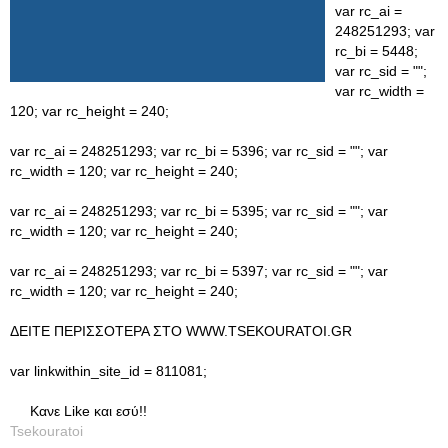
var rc_ai =
248251293; var
rc_bi = 5448;
var rc_sid = "";
var rc_width =
120; var rc_height = 240;
var rc_ai = 248251293; var rc_bi = 5396; var rc_sid = ""; var
rc_width = 120; var rc_height = 240;
var rc_ai = 248251293; var rc_bi = 5395; var rc_sid = ""; var
rc_width = 120; var rc_height = 240;
var rc_ai = 248251293; var rc_bi = 5397; var rc_sid = ""; var
rc_width = 120; var rc_height = 240;
ΔΕΙΤΕ ΠΕΡΙΣΣΟΤΕΡΑ ΣΤΟ WWW.TSEKOURATOI.GR
var linkwithin_site_id = 811081;
Κανε Like και εσύ!!
Tsekouratoi