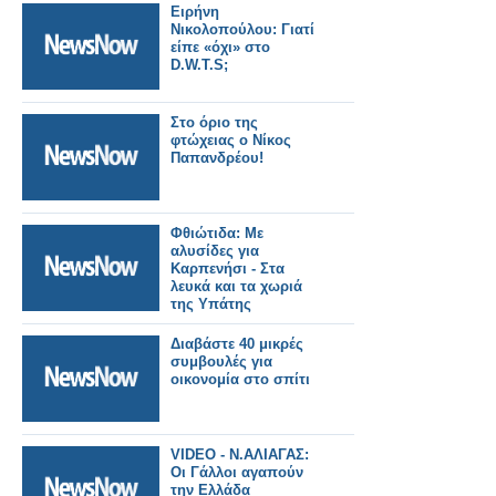
Ειρήνη
Νικολοπούλου: Γιατί
είπε «όχι» στο
D.W.T.S;
Στο όριο της
φτώχειας ο Νίκος
Παπανδρέου!
Φθιώτιδα: Με
αλυσίδες για
Καρπενήσι - Στα
λευκά και τα χωριά
της Υπάτης
Διαβάστε 40 μικρές
συμβουλές για
οικονομία στο σπίτι
VIDEO - Ν.ΑΛΙΑΓΑΣ:
Οι Γάλλοι αγαπούν
την Ελλάδα