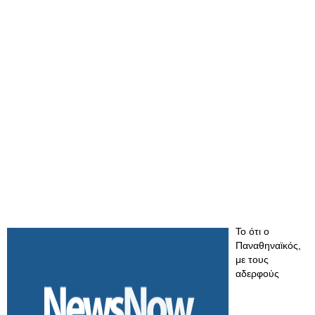
Το ότι ο
Παναθηναϊκός,
με τους
αδερφούς