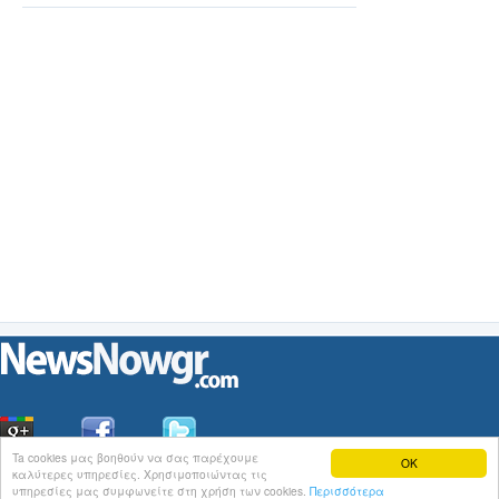
φωτό)
Ta cookies μας βοηθούν να σας παρέχουμε
OK
καλύτερες υπηρεσίες. Χρησιμοποιώντας τις
Οι
Ειδήσεις
του NewsNowgr.com στο
iNews
υπηρεσίες μας συμφωνείτε στη χρήση των cookies.
Περισσότερα