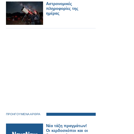
Και Συντονισμό.
Αστρονομικές
πληροφορίες της
ημέρας
ΠΡΟΗΓΟΥΜΕΝΑ ΑΡΘΡΑ
Νέα τάξη πραγμάτων!
Οι κερδοσκόποι και οι