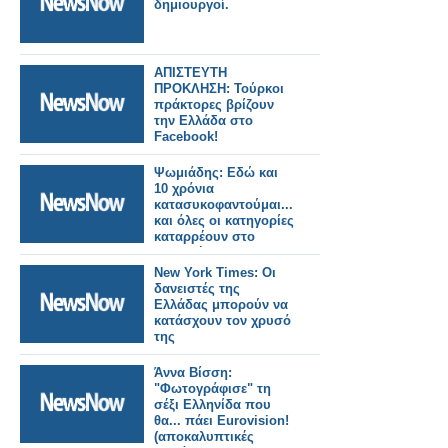
δημιουργοί.
ΑΠΙΣΤΕΥΤΗ
ΠΡΟΚΛΗΣΗ: Τούρκοι
πράκτορες βρίζουν
την Ελλάδα στο
Facebook!
Ψωμιάδης: Εδώ και
10 χρόνια
κατασυκοφαντούμαι...
και όλες οι κατηγορίες
καταρρέουν στο
δικαστήριο
New York Times: Οι
δανειστές της
Ελλάδας μπορούν να
κατάσχουν τον χρυσό
της
Άννα Βίσση:
"Φωτογράφισε" τη
σέξι Ελληνίδα που
θα... πάει Eurovision!
(αποκαλυπτικές