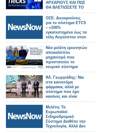
ΑΡΧΑΡΙΟΥΣ ΚΑΙ ΠΩΣ
ΘΑ ΒΛΕΤΙΩΣΕΤΕ ΤΟ
ΣΥΣΤΗΜΑ ΣΑΣ
ΟΣΕ: Διευκρινίσεις
για το σύστημα ETCS
– «100%
εγκατεστημένο έως τα
τέλη Αυγούστου στον
άξονα Αθήνα –
Θεσσαλονίκη».
Νέα μελέτη ερευνητών
αποκαλύπτει
μηχανισμό που
προστατεύει το
νευρικό σύστημα
κατά τη γήρανση και
προάγει τη μακροζωία
Άδ. Γεωργιάδης: Ναι
στα καινοτόμα
φάρμακα, αλλά με
σύστημα που έχει
κανόνες και είναι
δίκαιο
Μελέτη: Το
Ευρωπαϊκό
Σιδηροδρομικό
Σύστημα Διαθέτει την
Τεχνολογία, Αλλά Δεν
Έχει Χρηματοδότηση