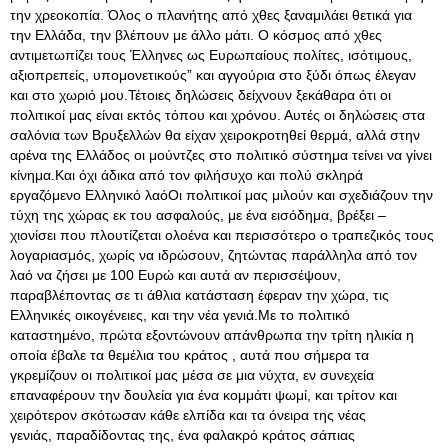
την χρεοκοπία. Όλος ο πλανήτης από χθες ξαναμιλάει θετικά για
την Ελλάδα, την βλέπουν με άλλο μάτι. Ο κόσμος από χθες
αντιμετωπίζει τους Έλληνες ως Ευρωπαίους πολίτες, ισότιμους,
αξιοπρεπείς, υπομονετικούς” και αγγούρια στο ξύδι όπως έλεγαν
και στο χωριό μου.Τέτοιες δηλώσεις δείχνουν ξεκάθαρα ότι οι
πολιτικοί μας είναι εκτός τόπου και χρόνου. Αυτές οι δηλώσεις στα
σαλόνια των Βρυξελλών θα είχαν χειροκροτηθεί θερμά, αλλά στην
αρένα της Ελλάδος οι μούντζες στο πολιτικό σύστημα τείνει να γίνει
κίνημα.Και όχι άδικα από τον φιλήσυχο και πολύ σκληρά
εργαζόμενο Ελληνικό λαόΟι πολιτικοί μας μιλούν και σχεδιάζουν την
τύχη της χώρας εκ του ασφαλούς, με ένα εισόδημα, βρέξει –
χιονίσει που πλουτίζεται ολοένα και περισσότερο ο τραπεζικός τους
λογαριασμός, χωρίς να ιδρώσουν, ζητώντας παράλληλα από τον
λαό να ζήσει με 100 Ευρώ και αυτά αν περισσέψουν,
παραβλέποντας σε τι άθλια κατάσταση έφεραν την χώρα, τις
Ελληνικές οικογένειες, και την νέα γενιά.Με το πολιτικό
καταστημένο, πρώτα εξοντώνουν απάνθρωπα την τρίτη ηλικία η
οποία έβαλε τα θεμέλια του κράτος , αυτά που σήμερα τα
γκρεμίζουν οι πολιτικοί μας μέσα σε μια νύχτα, εν συνεχεία
επαναφέρουν την δουλεία για ένα κομμάτι ψωμί, και τρίτον και
χειρότερον σκότωσαν κάθε ελπίδα και τα όνειρα της νέας
γενιάς, παραδίδοντας της, ένα φαλακρό κράτος σάπιας