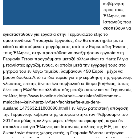
κυβέρνηση
προς τους
Έλληνες και
Ισπανούς που
σκοπεύουν να
εγκατασταθούν για εργασία στην Γερμανία.Στο εξής το
ομοσπονδιακό Υπουργείο Εργασίας, δεν θα υποστηρίξει με τα
ειδικά επιδοτούμενα προγράμματα, από την Ευρωπαϊκή Ένωση,
τους Έλληνες, στην προσπάθεια να αναζητήσουν εργασία στη
Γερμανία.Τέτοια προγράμματα μεταξύ άλλων είναι το Hartz IV για
μετανάστες εργαζόμενους, οι οποίοι μετά την εγγραφή τους στο
μητρώο του εν λόγω ταμείου, λαμβάνουν 450 Ευρώ , μέχρι να
βρουν δουλειά.Από το ίδιο ταμείο για την εκμάθηση της γερμανικής
γλώσσας, επίσης δίνεται ένα συμβολικό επίδομα βοήθειας, όπως
δίνει και η Ελλάδα σε αλλοδαπούς μεταξύ αυτών και σε Γερμανούς
πολίτες http://www.fr-online.de/arbeit—soziales/willkommen–
malocher–kein-hartz-iv-fuer-fachkraefte-aus-dem-
ausland,1473632,11803890.htmlΗ εν λόγω ρατσιστική απόφαση
της Γερμανικής κυβέρνησης, αποφασίστηκε τον Φεβρουάριο του
2012 και μόλις πριν λίγες μέρες τέθηκε σε εφαρμογή, ισχύει δε
αποκλειστικά για Έλληνες και Ισπανούς πολίτες της Ε.Ε, με την
δικαιολογία ότιστις χώρες αυτές, η Γερμανία δάνεισε υπέρογκα