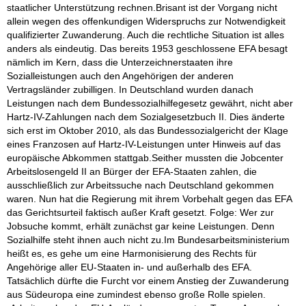
staatlicher Unterstützung rechnen.Brisant ist der Vorgang nicht
allein wegen des offenkundigen Widerspruchs zur Notwendigkeit
qualifizierter Zuwanderung. Auch die rechtliche Situation ist alles
anders als eindeutig. Das bereits 1953 geschlossene EFA besagt
nämlich im Kern, dass die Unterzeichnerstaaten ihre
Sozialleistungen auch den Angehörigen der anderen
Vertragsländer zubilligen. In Deutschland wurden danach
Leistungen nach dem Bundessozialhilfegesetz gewährt, nicht aber
Hartz-IV-Zahlungen nach dem Sozialgesetzbuch II. Dies änderte
sich erst im Oktober 2010, als das Bundessozialgericht der Klage
eines Franzosen auf Hartz-IV-Leistungen unter Hinweis auf das
europäische Abkommen stattgab.Seither mussten die Jobcenter
Arbeitslosengeld II an Bürger der EFA-Staaten zahlen, die
ausschließlich zur Arbeitssuche nach Deutschland gekommen
waren. Nun hat die Regierung mit ihrem Vorbehalt gegen das EFA
das Gerichtsurteil faktisch außer Kraft gesetzt. Folge: Wer zur
Jobsuche kommt, erhält zunächst gar keine Leistungen. Denn
Sozialhilfe steht ihnen auch nicht zu.Im Bundesarbeitsministerium
heißt es, es gehe um eine Harmonisierung des Rechts für
Angehörige aller EU-Staaten in- und außerhalb des EFA.
Tatsächlich dürfte die Furcht vor einem Anstieg der Zuwanderung
aus Südeuropa eine zumindest ebenso große Rolle spielen.