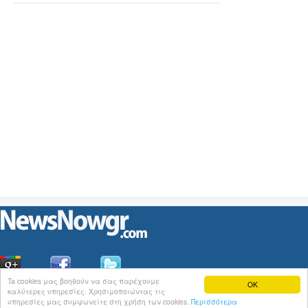
Ta cookies μας βοηθούν να σας παρέχουμε
OK
καλύτερες υπηρεσίες. Χρησιμοποιώντας τις
Οι
Ειδήσεις
του NewsNowgr.com στο
iNews
υπηρεσίες μας συμφωνείτε στη χρήση των cookies.
Περισσότερα