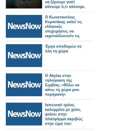
να ξέρουμε γιατί
κάνουμε ό,τι κάνουμε.
Ο Κωνσταντίνος
Κυρανάκης καλεί τις
ελληνικές
επιχειρήσεις να
εκμεταλλευτούν τις
νέες προοπτικές και
να
Έργα υποδομών σε
δραστηριοποιηθούν
όλη τη χώρα
στην κατασκευή
τροχαίου υλικού στη
χώρα.
Ο Akylas στην
τηλεόραση της
Σερβίας: «Θέλω να
κάνω τη χώρα μου
περήφανη»
Ιαπωνικό τρένο,
καλυμμένο με χιόνι,
φτάνει στην
πλατφόρμα ακριβώς
στην ώρα του:
«Τίποτα δεν σταματά