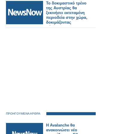
σε αυτή τη χώρα!»
Το δοκιμαστικό τρένο
της Αυστρίας θα
ξεκινήσει εκτεταμένη
περιοδεία στην χώρα,
δοκιμάζοντας
σύγχρονες
τεχνολογίες
εμπορευματικών
μεταφορών
ΠΡΟΗΓΟΥΜΕΝΑ ΑΡΘΡΑ
Η Avalanche θα
ανακοινώσει νέο