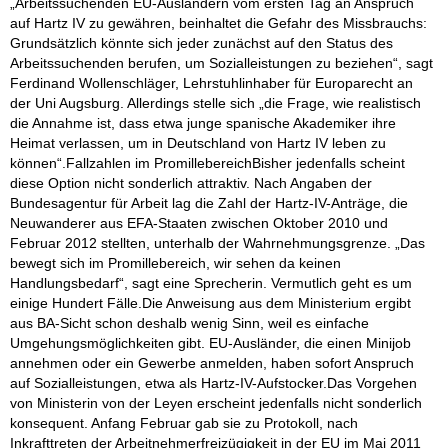
„Arbeitssuchenden EU-Ausländern vom ersten Tag an Anspruch
auf Hartz IV zu gewähren, beinhaltet die Gefahr des Missbrauchs:
Grundsätzlich könnte sich jeder zunächst auf den Status des
Arbeitssuchenden berufen, um Sozialleistungen zu beziehen“, sagt
Ferdinand Wollenschläger, Lehrstuhlinhaber für Europarecht an
der Uni Augsburg. Allerdings stelle sich „die Frage, wie realistisch
die Annahme ist, dass etwa junge spanische Akademiker ihre
Heimat verlassen, um in Deutschland von Hartz IV leben zu
können“.Fallzahlen im PromillebereichBisher jedenfalls scheint
diese Option nicht sonderlich attraktiv. Nach Angaben der
Bundesagentur für Arbeit lag die Zahl der Hartz-IV-Anträge, die
Neuwanderer aus EFA-Staaten zwischen Oktober 2010 und
Februar 2012 stellten, unterhalb der Wahrnehmungsgrenze. „Das
bewegt sich im Promillebereich, wir sehen da keinen
Handlungsbedarf“, sagt eine Sprecherin. Vermutlich geht es um
einige Hundert Fälle.Die Anweisung aus dem Ministerium ergibt
aus BA-Sicht schon deshalb wenig Sinn, weil es einfache
Umgehungsmöglichkeiten gibt. EU-Ausländer, die einen Minijob
annehmen oder ein Gewerbe anmelden, haben sofort Anspruch
auf Sozialleistungen, etwa als Hartz-IV-Aufstocker.Das Vorgehen
von Ministerin von der Leyen erscheint jedenfalls nicht sonderlich
konsequent. Anfang Februar gab sie zu Protokoll, nach
Inkrafttreten der Arbeitnehmerfreizügigkeit in der EU im Mai 2011