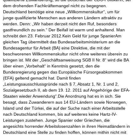
dem drohenden Fachkräftemangel nicht zu begegnen.
Deutschland benötige eine neue „Willkommenskultur“, um für
junge qualifizierte Menschen aus anderen Ländern attraktiv zu
werden. Denn: „Wir haben derzeit nicht den Ruf, besonders
gastfreundlich zu sein.“ Der Beifall ist warm und anhaltend. Man
schreibt den 23. Februar 2012.Kein Geld für junge SpanierAm
gleichen Tag übermittelt das Bundesarbeitsministerium an die
Bundesagentur für Arbeit (BA) eine Direktive, die mit der
beschworenen Willkommenskultur nicht ohne weiteres überein zu
bringen ist. Mit der „Geschäftsanweisung SGB II Nr. 8“ wird die BA
über einen „Vorbehalt“ in Kenntnis gesetzt, den die
Bundesregierung gegen das Europäische Fürsorgeabkommen
(EFA) geltend gemacht hat. Damit finden
„Leistungsausschlussgründe nach § 7, Absatz 1, Nr. 1 und 2,
Sozialgesetzbuch II, ab dem 19. 12. 2011 auf Angehörige der EFA-
Staaten wieder Anwendung“.Die Anordnung hat es in sich. Sie
besagt, dass Zuwanderern aus 14 EU-Ländern sowie Norwegen,
Island und der Türkei, die auf der Suche nach einer Arbeitsstelle
nach Deutschland kommen, bis auf weiteres keine Hartz-IV-
Leistungen zustehen. Junge Spanier oder Griechen, die
angesichts horrender Arbeitslosenzahlen in ihren Heimatländern in
Deutschland eine Stelle zu finden hoffen, können mithin nicht mit