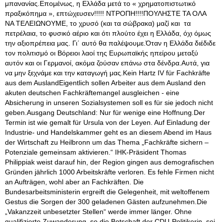
μπανανίας.Επομένως, η Ελλάδα μετά το « χρηματοπιστωτικό
πραξικόπημα », επτώχευσεν!!!!! ΝΤΡΟΠΗ!!!!ΠΟΥΛΗΣΤΕ ΤΑ ΟΛΑ
ΝΑ ΤΕΛΕΙΩΝΟΥΜΕ, το χρυσό (και τα σώβρακα) μαζί και τα
πετρέλαια, το φυσικό αέριο και ότι πλούτο έχει η Ελλάδα, όχι όμως
την αξιοπρέπεια μας. Γι΄ αυτό θα παλέψουμε.Όταν η Ελλάδα διέδιδε
τον πολιτισμό οι Βόρειοι λαοί της Ευρωπαϊκής ηπείρου μεταξύ
αυτόν και οι Γερμανοί, ακόμα ζούσαν επάνω στα δένδρα.Αυτά, για
να μην ξεχνάμε και την καταγωγή μας.Kein Hartz IV für Fachkräfte
aus dem AuslandEigentlich sollen Arbeiter aus dem Ausland den
akuten deutschen Fachkräftemangel ausgleichen - eine
Absicherung in unseren Sozialsystemen soll es für sie jedoch nicht
geben.Ausgang Deutschland: Nur für wenige eine Hoffnung.Der
Termin ist wie gemalt für Ursula von der Leyen. Auf Einladung der
Industrie- und Handelskammer geht es an diesem Abend im Haus
der Wirtschaft zu Heilbronn um das Thema „Fachkräfte sichern –
Potenziale gemeinsam aktivieren.“ IHK-Präsident Thomas
Philippiak weist darauf hin, der Region gingen aus demografischen
Gründen jährlich 1000 Arbeitskräfte verloren. Es fehle Firmen nicht
an Aufträgen, wohl aber an Fachkräften. Die
Bundesarbeitsministerin ergreift die Gelegenheit, mit weltoffenem
Gestus die Sorgen der 300 geladenen Gästen aufzunehmen.Die
„Vakanzzeit unbesetzter Stellen“ werde immer länger. Ohne
qualifizierte Zuwanderung, so die Botschaft der CDU-Politikerin, sei