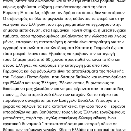
ποσά, οπότε δεν δικαιούνται και αυτήν την επιπλέον βοήθεια, αλλά
κύριως φοβούνται αύξηση μετανάστευσης από τη νότια
Ευρώπη.Έτσι απλά, κόβουν τον δρόμο σε όσους δεν γουστάρουν
.
Ο σοβινισμός σε όλο το μεγαλείο του, κόβοντας τα φτερά και στην
νέα γενιά των Ελλήνων που προγραμμάτιζαν να εγγραφούν στην
δημόσια εκπαίδευση, στα Γερμανικά Πανεπιστήμια, ή μεταπτυχιακά
τμήματα, αφού προηγουμένως μαθαίνοντας την γλώσσα για λίγους
μήνες, έπαιρναν τη πιστοποίηση η οποία είναι απαραίτητη για την
εγγραφή στα ανώτατα αυτών ιδρύματα.Κάποτε η Γερμανία όχι και
τόσο μακριά, έκανε τους Εβραίους να κρύβουν την καταγωγή
τους.Σήμερα μετά από 60 χρόνια προσπαθεί να κάνει το ίδιο και
στους Έλληνες, να κρύβουμε την καταγωγή μας από τους
Γερμανούς και όχι μόνο.Αυτά είναι τα αποτελέσματα της πολιτικής
του Γιώργου Παπανδρέου που διέσυρε διεθνώς και ανεπανόρθωτα
την Ελλάδα και τους Έλληνες. Έδωσε στους Ευρωπαίους το
δικαίωμα να μας χλευάζουν και να μας φέρονται σαν τα σκουπίδια,
ποιον ;;;, ένα ιστορικό λαό όλων των εποχών.Και το τσίρκο του
παραλόγου συνεχίζεται με τον Ευάγγελο Βενιζέλο, Υπουργό της
χώρας να δηλώνει τα εξής καταπληκτικά, την ώρα που οι Γερμανοί
αποφάσιζαν να μην βοηθήσουν τους νέους Έλληνες εργαζόμενους
μετανάστες, παρά την μεγάλη επικείμενη έλλειψη ειδικευμένου
εργατικού δυναμικού.” αποκαταστήσαμε μια ιστορική αδικία σε
βάρος των επόμενων γενεών. Χθες η Ελλάδα πια οριστικά απέφυγε