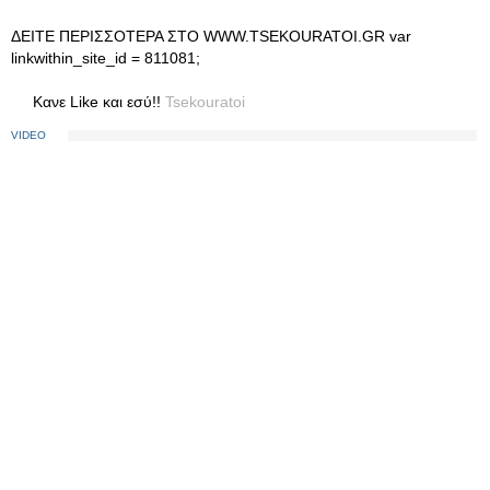
ΔΕΙΤΕ ΠΕΡΙΣΣΟΤΕΡΑ ΣΤΟ WWW.TSEKOURATOI.GR var
linkwithin_site_id = 811081;
Κανε Like και εσύ!!
Tsekouratoi
VIDEO