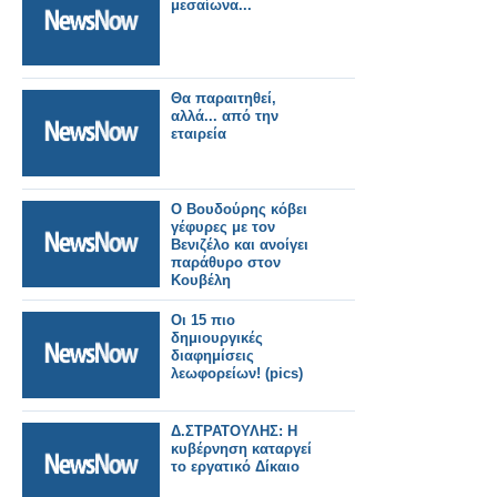
μεσαίωνα...
Θα παραιτηθεί,
αλλά... από την
εταιρεία
Ο Βουδούρης κόβει
γέφυρες με τον
Βενιζέλο και ανοίγει
παράθυρο στον
Κουβέλη
Οι 15 πιο
δημιουργικές
διαφημίσεις
λεωφορείων! (pics)
Δ.ΣΤΡΑΤΟΥΛΗΣ: Η
κυβέρνηση καταργεί
το εργατικό Δίκαιο