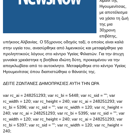
λιμάνι της
Ηγουμενίτσας,
με αποτέλεσμα
να χάσει τη ζωή
της μια
30χρονη
επιβάτης,
υπήκοος Αλβανίας. Ο 55χρονος οδηγός ταξί, ο οποίος είναι καλά
στην υγεία του, ανασύρθηκε από λιμενικούς και μεταφέρθηκε για
προληπτικούς λόγους στο κέντρο Υγείας Φιλιατών. Για την άτυχη
γυναίκα χρειάστηκε η βοήθεια ιδιώτη δύτη, προκειμένου να την
απεγκλωβίσει από το αυτοκίνητο. Μεταφέρθηκε στο κέντρο Υγείας
Ηγουμενίτσας όπου διαπιστώθηκε ο θάνατός της.
ΔΕΙΤΕ ΖΩΝΤΑΝΕΣ ΔΗΜΟΠΡΑΣΙΕΣ ΑΥΤΗ ΤΗΝ ΩΡΑ
var rc_ai = 248251293; var rc_bi = 5448; var rc_sid = ""; var
rc_width = 120; var rc_height = 240; var rc_ai = 248251293; var
rc_bi = 5396; var rc_sid = ""; var rc_width = 120; var rc_height =
240; var rc_ai = 248251293; var rc_bi = 5395; var rc_sid = ""; var
rc_width = 120; var rc_height = 240; var rc_ai = 248251293; var
rc_bi = 5397; var rc_sid = ""; var rc_width = 120; var rc_height =
240;