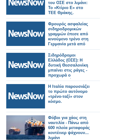
του ΟΣΕ στο λιμάνι:
Το «Κτίριο Ε» στο
ΤΕΕ Θράκης.
Φρουρός ασφαλείας
σιδηροδρομικών
γραμμών έπεσε από
κινούμενο τρένο στη
Γερμανία μετά από
διαμάχη.
Σιδηρόδρομοι
Ελλάδος (ΟΣΕ): Η
δυτική Θεσσαλονίκη
μπαίνει στις ράγες -
προχωρά ο
Προαστιακός και η
σύνδεση με το λιμάνι.
Η Ιταλία παρουσιάζει
το πρώτο αυτόνομο
«τρένο-ταξί» στον
κόσμο.
Φόβοι για χάος στη
ναυτιλία - Πάνω από
600 πλοία μεταφοράς
κοντέινερ ψάχνουν...
λιμάνι