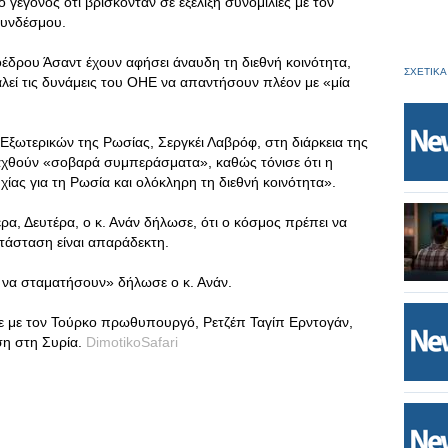
γεγονός ότι βρίσκονταν σε εξέλιξη συνομιλίες με τον
Συνδέσμου.
έδρου Άσαντ έχουν αφήσει άναυδη τη διεθνή κοινότητα,
ΣΧΕΤΙΚΑ
αλεί τις δυνάμεις του ΟΗΕ να απαντήσουν πλέον με «μία
 Εξωτερικών της Ρωσίας, Σεργκέι Λαβρόφ, στη διάρκεια της
αχθούν «σοβαρά συμπεράσματα», καθώς τόνισε ότι η
ίας για τη Ρωσία και ολόκληρη τη διεθνή κοινότητα».
α, Δευτέρα, ο κ. Ανάν δήλωσε, ότι ο κόσμος πρέπει να
ατάσταση είναι απαράδεκτη.
 να σταματήσουν» δήλωσε ο κ. Ανάν.
ψε με τον Τούρκο πρωθυπουργό, Ρετζέπ Ταγίπ Ερντογάν,
ση στη Συρία.
DimotikoSafari