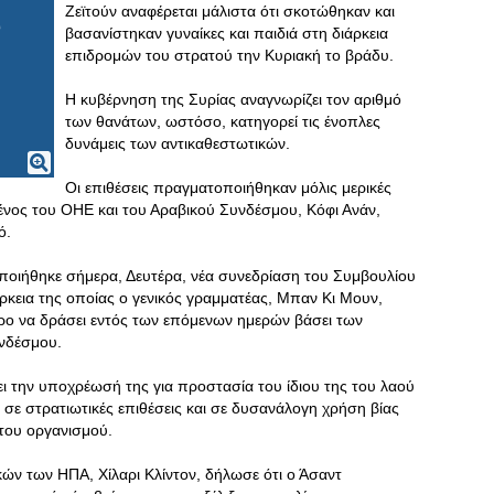
Ζεϊτούν αναφέρεται μάλιστα ότι σκοτώθηκαν και
βασανίστηκαν γυναίκες και παιδιά στη διάρκεια
επιδρομών του στρατού την Κυριακή το βράδυ.
Η κυβέρνηση της Συρίας αναγνωρίζει τον αριθμό
των θανάτων, ωστόσο, κατηγορεί τις ένοπλες
δυνάμεις των αντικαθεστωτικών.
Οι επιθέσεις πραγματοποιήθηκαν μόλις μερικές
νος του ΟΗΕ και του Αραβικού Συνδέσμου, Κόφι Ανάν,
ό.
οποιήθηκε σήμερα, Δευτέρα, νέα συνεδρίαση του Συμβουλίου
κεια της οποίας ο γενικός γραμματέας, Μπαν Κι Μουν,
ο να δράσει εντός των επόμενων ημερών βάσει των
νδέσμου.
ι την υποχρέωσή της για προστασία του ίδιου της του λαού
 σε στρατιωτικές επιθέσεις και σε δυσανάλογη χρήση βίας
 του οργανισμού.
ών των ΗΠΑ, Χίλαρι Κλίντον, δήλωσε ότι ο Άσαντ