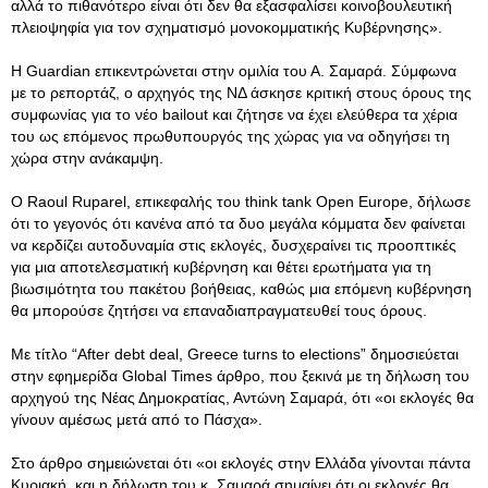
αλλά το πιθανότερο είναι ότι δεν θα εξασφαλίσει κοινοβουλευτική
πλειοψηφία για τον σχηματισμό μονοκομματικής Κυβέρνησης».
Η Guardian επικεντρώνεται στην ομιλία του Α. Σαμαρά. Σύμφωνα
με το ρεπορτάζ, ο αρχηγός της ΝΔ άσκησε κριτική στους όρους της
συμφωνίας για το νέο bailout και ζήτησε να έχει ελεύθερα τα χέρια
του ως επόμενος πρωθυπουργός της χώρας για να οδηγήσει τη
χώρα στην ανάκαμψη.
Ο Raoul Ruparel, επικεφαλής του think tank Open Europe, δήλωσε
ότι το γεγονός ότι κανένα από τα δυο μεγάλα κόμματα δεν φαίνεται
να κερδίζει αυτοδυναμία στις εκλογές, δυσχεραίνει τις προοπτικές
για μια αποτελεσματική κυβέρνηση και θέτει ερωτήματα για τη
βιωσιμότητα του πακέτου βοήθειας, καθώς μια επόμενη κυβέρνηση
θα μπορούσε ζητήσει να επαναδιαπραγματευθεί τους όρους.
Με τίτλο “After debt deal, Greece turns to elections” δημοσιεύεται
στην εφημερίδα Global Times άρθρο, που ξεκινά με τη δήλωση του
αρχηγού της Νέας Δημοκρατίας, Αντώνη Σαμαρά, ότι «οι εκλογές θα
γίνουν αμέσως μετά από το Πάσχα».
Στο άρθρο σημειώνεται ότι «οι εκλογές στην Ελλάδα γίνονται πάντα
Κυριακή, και η δήλωση του κ. Σαμαρά σημαίνει ότι οι εκλογές θα