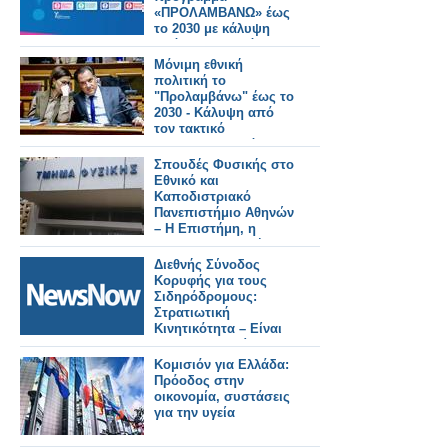
«ΠΡΟΛΑΜΒΑΝΩ» έως
το 2030 με κάλυψη
από τον Τακτικό
Προϋπολογισμό
Μόνιμη εθνική
πολιτική το
"Προλαμβάνω" έως το
2030 - Κάλυψη από
τον τακτικό
προϋπολογισμό
Σπουδές Φυσικής στο
Εθνικό και
Καποδιστριακό
Πανεπιστήμιο Αθηνών
– Η Επιστήμη, η
Έρευνα, η Διεθνής
Αναγνώριση, οι
Διεθνής Σύνοδος
Επαγγελματικές
Κορυφής για τους
Προοπτικές
Σιδηρόδρομους:
Στρατιωτική
Κινητικότητα – Είναι
οι Ευρωπαϊκοί
Σιδηρόδρομοι έτοιμοι;
Κομισιόν για Ελλάδα:
Πρόοδος στην
οικονομία, συστάσεις
για την υγεία