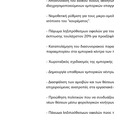
- Αποσύνδεση του ειδικού τέλους ακινήτω
ιδιοχρησιμοποιούμενων εμπορικών επαγγελ
- Νομοθετική ρύθμιση για τους μικρο-ομολ
ισόποσο του "κουρέματος".
- Πάγωμα ληξιπρόθεσμων οφειλών για τουλ
έκπτωσης τουλάχιστον 20% για προεξόφλη
- Καταπολέμηση του διασυνοριακού παραε
παραεμπορίου στα εμπορικά κέντρα των 
- Χωροταξικός σχεδιασμός της εμπορικής
- Δημιουργία υπαίθριων εμπορικών κέντρ
- Διασφάλιση των αμοιβών και των θέσεων
επιχειρούμενες ανατροπές στα εργασιακά κ
- Προώθηση πολιτικών που να συνδυάζουν
νέων θέσεων μέσω φορολογικών κινήτρων
- Πάγωμα ληξιπρόθεσμων οφειλών προς το