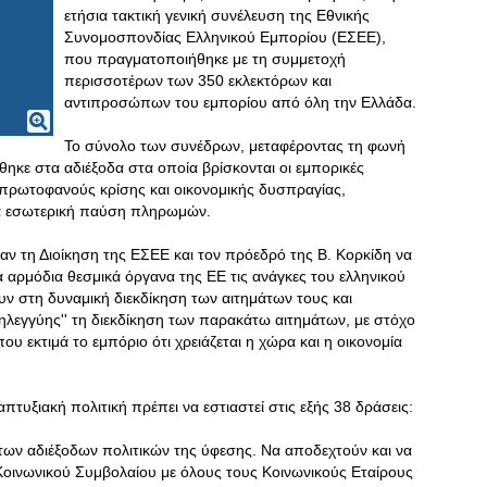
ετήσια τακτική γενική συνέλευση της Εθνικής
Συνομοσπονδίας Ελληνικού Εμπορίου (ΕΣΕΕ),
που πραγματοποιήθηκε με τη συμμετοχή
περισσοτέρων των 350 εκλεκτόρων και
αντιπροσώπων του εμπορίου από όλη την Ελλάδα.
Το σύνολο των συνέδρων, μεταφέροντας τη φωνή
ηκε στα αδιέξοδα στα οποία βρίσκονται οι εμπορικές
ς πρωτοφανούς κρίσης και οικονομικής δυσπραγίας,
ια εσωτερική παύση πληρωμών.
αν τη Διοίκηση της ΕΣΕΕ και τον πρόεδρό της Β. Κορκίδη να
αρμόδια θεσμικά όργανα της ΕΕ τις ανάγκες του ελληνικού
 στη δυναμική διεκδίκηση των αιτημάτων τους και
ηλεγγύης'' τη διεκδίκηση των παρακάτω αιτημάτων, με στόχο
ου εκτιμά το εμπόριο ότι χρειάζεται η χώρα και η οικονομία
απτυξιακή πολιτική πρέπει να εστιαστεί στις εξής 38 δράσεις:
των αδιέξοδων πολιτικών της ύφεσης. Να αποδεχτούν και να
ινωνικού Συμβολαίου με όλους τους Κοινωνικούς Εταίρους