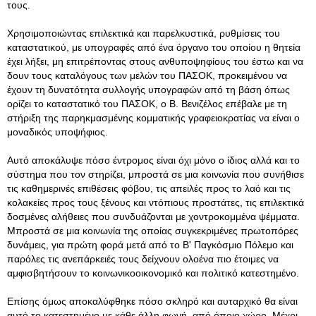
τους.
Χρησιμοποιώντας επιλεκτικά και παρελκυστικά, ρυθμίσεις του
καταστατικού, με υπογραφές από ένα όργανο του οποίου η θητεία
έχει λήξει, μη επιτρέποντας στους ανθυποψηφίους του έστω και να
δουν τους καταλόγους των μελών του ΠΑΣΟΚ, προκειμένου να
έχουν τη δυνατότητα συλλογής υπογραφών από τη βάση όπως
ορίζει το καταστατικό του ΠΑΣΟΚ, ο Β. Βενιζέλος επέβαλε με τη
στήριξη της παρηκμασμένης κομματικής γραφειοκρατίας να είναι ο
μοναδικός υποψήφιος.
Αυτό αποκάλυψε πόσο έντρομος είναι όχι μόνο ο ίδιος αλλά και το
σύστημα που τον στηρίζει, μπροστά σε μια κοινωνία που συνήθισε
τις καθημερινές επιθέσεις φόβου, τις απειλές προς το λαό και τις
κολακείες προς τους ξένους και ντόπιους προστάτες, τις επιλεκτικά
δοσμένες αλήθειες που συνδυάζονται με χοντροκομμένα ψέμματα.
Μπροστά σε μια κοινωνία της οποίας συγκεκριμένες πρωτοπόρες
δυνάμεις, για πρώτη φορά μετά από το Β' Παγκόσμιο Πόλεμο και
παρόλες τις ανεπάρκειές τους δείχνουν ολοένα πιο έτοιμες να
αμφισβητήσουν το κοινωνικοοικονομικό και πολιτικό κατεστημένο.
Επίσης όμως αποκαλύφθηκε πόσο σκληρό και αυταρχικό θα είναι
αυτό το κατεστημένο με κάθε άλλη φωνή, από όποιο χώρο. Μέχρι