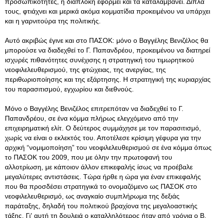
προσωπικότητες, η διαπλοκή εφορμεί και τα καταλαμβάνει. Δίπλα
τους, φτιάχνει και μερικά ακόμα κομματίδια προκειμένου να υπάρχει
και η γαρνιτούρα της πολιτικής.
Αυτό ακριβώς έγινε και στο ΠΑΣΟΚ: μόνο ο Βαγγέλης Βενιζέλος θα
μπορούσε να διαδεχθεί το Γ. Παπανδρέου, προκειμένου να διατηρεί
ισχυρές πιθανότητες συνέχισης η στρατηγική του τιμωρητικού
νεοφιλελευθερισμού, της φτώχειας, της ανεργίας, της
περιθωριοποίησης και της εξάρτησης. Η στρατηγική της κυριαρχίας
του παρασιτισμού, εγχωρίου και διεθνούς.
Μόνο ο Βαγγέλης Βενιζέλος επιτρεπόταν να διαδεχθεί το Γ.
Παπανδρέου, σε ένα κόμμα πλήρως ελεγχόμενο από την
επιχειρηματική ελίτ. Ο δεύτερος συμμάχησε με τον παρασιτισμό,
χωρίς να είναι ο εκλεκτός του. Αποτέλεσε κρίσιμη γέφυρα για την
αρχική “νομιμοποίηση” του νεοφιλελευθερισμού σε ένα κόμμα όπως
το ΠΑΣΟΚ του 2009, που με όλην την πρωτοφανή του
αλλοτρίωση, με κάποιον άλλον επικεφαλής ίσως να προέβαλε
μεγαλύτερες αντιστάσεις. Τώρα ήρθε η ώρα για έναν επικεφαλής
που θα προσδέσει στρατηγικά το ονομαζόμενο ως ΠΑΣΟΚ στο
νεοφιλελευθερισμό, ως αναγκαίο συμπλήρωμα της δεξιάς
παράταξης, δηλαδή του πολιτικού βραχίονα της μεγαλοαστικής
τάξης. Γι' αυτή τη δουλειά ο καταλληλότερος ήταν από χρόνια ο Β.