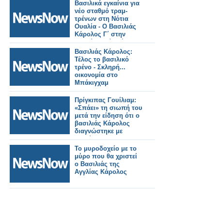
Βασιλικά εγκαίνια για
νέο σταθμό τραμ-
τρένων στη Νότια
Ουαλία - Ο Βασιλιάς
Κάρολος Γ΄ στην
καμπίνα ενός νέου
τραμ-τρένου.
Βασιλιάς Κάρολος:
Τέλος το βασιλικό
τρένο - Σκληρή...
οικονομία στο
Μπάκιγχαμ
Πρίγκιπας Γουίλιαμ:
«Σπάει» τη σιωπή του
μετά την είδηση ότι ο
βασιλιάς Κάρολος
διαγνώστηκε με
καρκίνο...
Το μυροδοχείο με το
μύρο που θα χριστεί
ο Βασιλιάς της
Αγγλίας Κάρολος