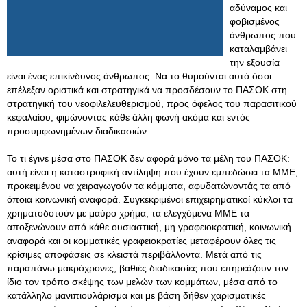
αδύναμος και
φοβισμένος
άνθρωπος που
καταλαμβάνει
την εξουσία
είναι ένας επικίνδυνος άνθρωπος. Να το θυμούνται αυτό όσοι
επέλεξαν οριστικά και στρατηγικά να προσδέσουν το ΠΑΣΟΚ στη
στρατηγική του νεοφιλελευθερισμού, προς όφελος του παρασιτικού
κεφαλαίου, φιμώνοντας κάθε άλλη φωνή ακόμα και εντός
προσυμφωνημένων διαδικασιών.
Το τι έγινε μέσα στο ΠΑΣΟΚ δεν αφορά μόνο τα μέλη του ΠΑΣΟΚ:
αυτή είναι η καταστροφική αντίληψη που έχουν εμπεδώσει τα ΜΜΕ,
προκειμένου να χειραγωγούν τα κόμματα, αφυδατώνοντάς τα από
όποια κοινωνική αναφορά. Συγκεκριμένοι επιχειρηματικοί κύκλοι τα
χρηματοδοτούν με μαύρο χρήμα, τα ελεγχόμενα ΜΜΕ τα
αποξενώνουν από κάθε ουσιαστική, μη γραφειοκρατική, κοινωνική
αναφορά και οι κομματικές γραφειοκρατίες μεταφέρουν όλες τις
κρίσιμες αποφάσεις σε κλειστά περιβάλλοντα. Μετά από τις
παραπάνω μακρόχρονες, βαθιές διαδικασίες που επηρεάζουν τον
ίδιο τον τρόπο σκέψης των μελών των κομμάτων, μέσα από το
κατάλληλο μανιπιουλάρισμα και με βάση δήθεν χαρισματικές