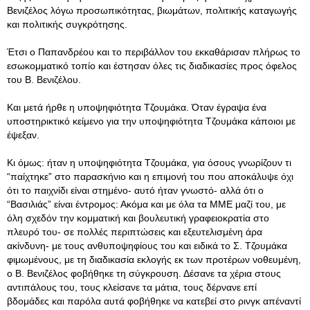
Βενιζέλος λόγω προσωπικότητας, βιωμάτων, πολιτικής καταγωγής
και πολιτικής συγκρότησης.
Έτσι ο Παπανδρέου και το περιβάλλον του εκκαθάρισαν πλήρως το
εσωκομματικό τοπίο και έστησαν όλες τις διαδικασίες προς όφελος
του Β. Βενιζέλου.
Και μετά ήρθε η υποψηφιότητα Τζουμάκα. Όταν έγραψα ένα
υποστηρικτικό κείμενο για την υποψηφιότητα Τζουμάκα κάποιοι με
έψεξαν.
Κι όμως: ήταν η υποψηφιότητα Τζουμάκα, για όσους γνωρίζουν τι
“παίχτηκε” στο παρασκήνιο και η επιμονή του που αποκάλυψε όχι
ότι το παιχνίδι είναι στημένο- αυτό ήταν γνωστό- αλλά ότι ο
“Βασιλιάς” είναι έντρομος: Ακόμα και με όλα τα ΜΜΕ μαζί του, με
όλη σχεδόν την κομματική και βουλευτική γραφειοκρατία στο
πλευρό του- σε πολλές περιπτώσεις και εξευτελισμένη άρα
ακίνδυνη- με τους ανθυποψηφίους του και ειδικά το Σ. Τζουμάκα
φιμωμένους, με τη διαδικασία εκλογής εκ των προτέρων νοθευμένη,
ο Β. Βενιζέλος φοβήθηκε τη σύγκρουση. Δέσανε τα χέρια στους
αντιπάλους του, τους κλείσανε τα μάτια, τους δέρνανε επί
βδομάδες και παρόλα αυτά φοβήθηκε να κατεβεί στο ρινγκ απέναντί