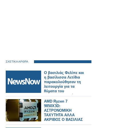
ΣΧΕΤΙΚΑ ΑΡΘΡΑ
Ο βασιλιάς Φελίπε και
η βασίλισσα Λετίθια
παρακολούθησαν τη
λειτουργία για τα
θύματα του
σιδηροδρομικού
δυστυχήματος στην
AMD Ryzen 7
Ισπανία
9850X3D:
ΑΣΤΡΟΝΟΜΙΚΗ
ΤΑΧΥΤΗΤΑ ΑΛΛΑ
ΑΚΡΙΒΟΣ Ο ΒΑΣΙΛΙΑΣ
ΤΟΥ gaming