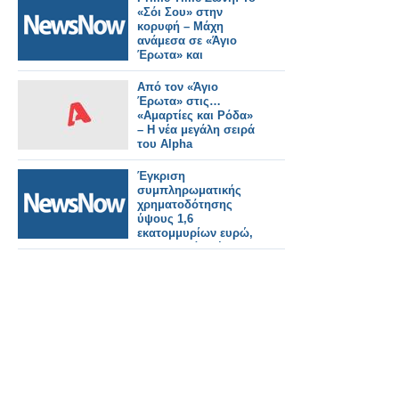
«Σόι Σου» στην
κορυφή – Μάχη
ανάμεσα σε «Άγιο
Έρωτα» και
«MasterChef»
Από τον «Άγιο
Έρωτα» στις…
«Αμαρτίες και Ρόδα»
– Η νέα μεγάλη σειρά
του Alpha
Έγκριση
συμπληρωματικής
χρηματοδότησης
ύψους 1,6
εκατομμυρίων ευρώ,
για το μεγάλο έργο
της ανάπλασης της
κεντρικής πλατείας
Αστακού και των
παρακείμενων οδών.