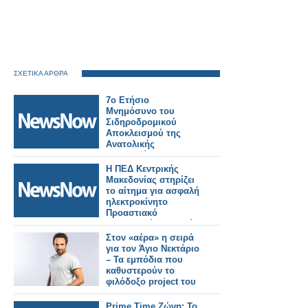
ΣΧΕΤΙΚΑ ΑΡΘΡΑ
7ο Ετήσιο
Μνημόσυνο του
Σιδηροδρομικού
Αποκλεισμού της
Ανατολικής
Μακεδονίας και
Θράκης.
Η ΠΕΔ Κεντρικής
Μακεδονίας στηρίζει
το αίτημα για ασφαλή
ηλεκτροκίνητο
Προαστιακό
Θεσσαλονίκη–Πλατύ–
Έδεσσα.
Στον «αέρα» η σειρά
για τον Άγιο Νεκτάριο
– Τα εμπόδια που
καθυστερούν το
φιλόδοξο project του
Alpha
Prime Time Ζώνη: Το