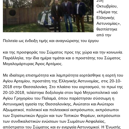
20η
Οκτωβρίου,
«Ημέρα της
Ελληνικής
Αστυνομίας»,
θεσπίστηκε
από την
Πολιτεία ως ένδειξη τιμής και αναγνώρισης του έργου
και της προσφοράς του Σώματος προς της χώρα και την κοινωνία.
Παράλληλα, την ίδια ημέρα τιμάται και ο προστάτης του Σώματος
Μεγαλομάρτυρας Άγιος Αρτέμιος.
Με ιδιαίτερη επισημότητα και λαμπρότητα εορτάσθηκε η εορτή του
Αγίου Αρτεμίου, προστάτη της Ελληνικής Αστυνομίας, στις 20-10-
2018 στην Θεσσαλονίκη. Στο πλαίσιο του εορτασμού, το πρωί της
20-10-2018, τελέστηκε δοξολογία στον Ιερό Μητροπολιτικό ναό
Αγίου Γρηγορίου του Παλαμά, όπου παρέστησαν σύσσωμη η
Αστυνομική ηγεσία της Θεσσαλονίκης, Ανώτατοι και Ανώτεροι
Αξιωματικοί, πολιτικοί και πολιτειακοί εκπρόσωποι, εκπρόσωποι
των Στρατιωτικών Αρχών και των Τοπικών Φορέων, εκπρόσωποι
των συνδικαλιστικών ενώσεων των Σωμάτων Ασφαλείας,
απόστρατοι του Σώματος και εν ενεργεία Αστυνομικοί. Η Ένωσής