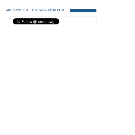
ΑΚΟΛΟΥΘΗΣΤΕ ΤΟ NEWSNOWGR.COM