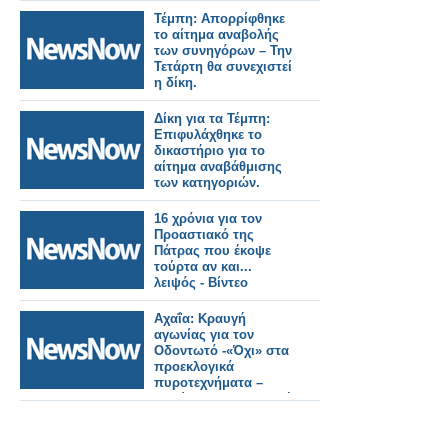
Τέμπη: Απορρίφθηκε
το αίτημα αναβολής
των συνηγόρων – Την
Τετάρτη θα συνεχιστεί
η δίκη.
Δίκη για τα Τέμπη:
Επιφυλάχθηκε το
δικαστήριο για το
αίτημα αναβάθμισης
των κατηγοριών.
16 χρόνια για τον
Προαστιακό της
Πάτρας που έκοψε
τούρτα αν και...
λειψός - Βίντεο
Αχαΐα: Κραυγή
αγωνίας για τον
Οδοντωτό -«Όχι» στα
προεκλογικά
πυροτεχνήματα –
Απαίτηση για ασφαλή
λύση.