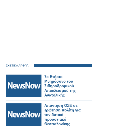
ΣΧΕΤΙΚΑ ΑΡΘΡΑ
7ο Ετήσιο
Μνημόσυνο του
Σιδηροδρομικού
Αποκλεισμού της
Ανατολικής
Μακεδονίας και
Θράκης.
Απάντηση ΟΣΕ σε
ερώτηση πολίτη για
τον δυτικό
προαστιακό
Θεσσαλονίκης.