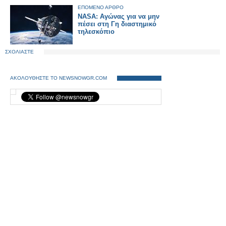
Βερολίνο - Εγκαινίασε τη
ΕΠΟΜΕΝΟ ΑΡΘΡΟ
σιδηροδρομική σύνδεση
NASA: Αγώνας για να μην
Πράγας – Βερολίνου -
πέσει στη Γη διαστημικό
Κοπεγχάγης.
τηλεσκόπιο
ΣΧΟΛΙΑΣΤΕ
ΑΚΟΛΟΥΘΗΣΤΕ ΤΟ NEWSNOWGR.COM