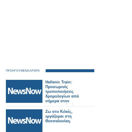
ΠΡΟΗΓΟΥΜΕΝΑ ΑΡΘΡΑ
Hellenic Train:
Προσωρινές
τροποποιήσεις
δρομολογίων από
σήμερα στον
Προαστιακό Πάτρας
λόγω εργασιών
Ζω στο Κιλκίς,
υποδομής.
εργάζομαι στη
Θεσσαλονίκη.