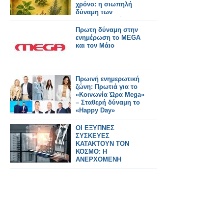
χρόνο: η σιωπηλή
δύναμη των
αντιοξειδωτικών
βοτάνων.
Πρωτη δύναμη στην
ενημέρωση το MEGA
και τον Μάιο
Πρωινή ενημερωτική
ζώνη: Πρωτιά για το
«Κοινωνία Ώρα Mega»
– Σταθερή δύναμη το
«Happy Day»
ΟΙ ΕΞΥΠΝΕΣ
ΣΥΣΚΕΥΕΣ
ΚΑΤΑΚΤΟΥΝ ΤΟΝ
ΚΟΣΜΟ: Η
ΑΝΕΡΧΟΜΕΝΗ
ΔΥΝΑΜΗ ΤΟΥ IoT