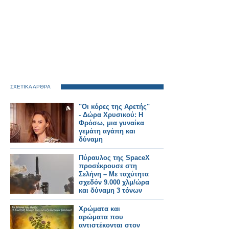
ΣΧΕΤΙΚΑ ΑΡΘΡΑ
"Οι κόρες της Αρετής"
- Δώρα Χρυσικού: Η
Φρόσω, μια γυναίκα
γεμάτη αγάπη και
δύναμη
Πύραυλος της SpaceX
προσέκρουσε στη
Σελήνη – Με ταχύτητα
σχεδόν 9.000 χλμ/ώρα
και δύναμη 3 τόνων
ΤΝΤ
Χρώματα και
αρώματα που
αντιστέκονται στον