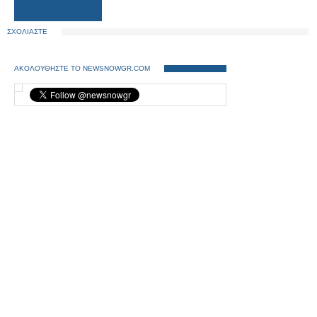
ΣΧΟΛΙΑΣΤΕ
ΑΚΟΛΟΥΘΗΣΤΕ ΤΟ NEWSNOWGR.COM