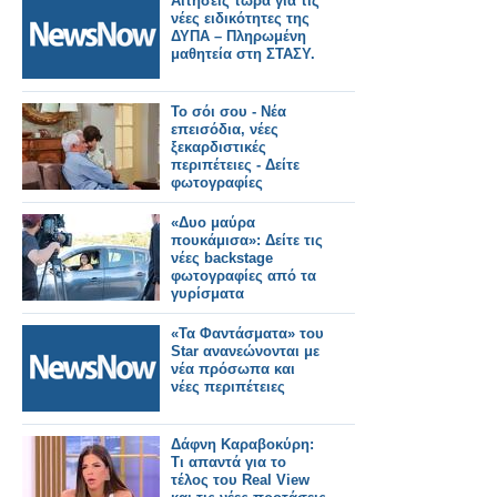
Αιτήσεις τώρα για τις
νέες ειδικότητες της
ΔΥΠΑ – Πληρωμένη
μαθητεία στη ΣΤΑΣΥ.
Το σόι σου - Νέα
επεισόδια, νέες
ξεκαρδιστικές
περιπέτειες - Δείτε
φωτογραφίες
«Δυο μαύρα
πουκάμισα»: Δείτε τις
νέες backstage
φωτογραφίες από τα
γυρίσματα
«Τα Φαντάσματα» του
Star ανανεώνονται με
νέα πρόσωπα και
νέες περιπέτειες
Δάφνη Καραβοκύρη:
Τι απαντά για το
τέλος του Real View