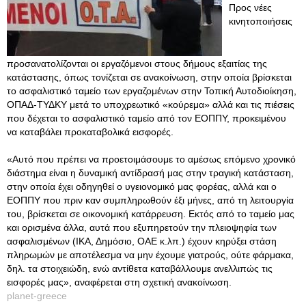
Προς νέες
κινητοποιήσεις
προσανατολίζονται οι εργαζόμενοι στους δήμους εξαιτίας της
κατάστασης, όπως τονίζεται σε ανακοίνωση, στην οποία βρίσκεται
το ασφαλιστικό ταμείο των εργαζομένων στην Τοπική Αυτοδιοίκηση,
ΟΠΑΔ-ΤΥΔΚΥ μετά το υποχρεωτικό «κούρεμα» αλλά και τις πιέσεις
που δέχεται το ασφαλιστικό ταμείο από τον ΕΟΠΠΥ, προκειμένου
να καταβάλει προκαταβολικά εισφορές.
«Αυτό που πρέπει να προετοιμάσουμε το αμέσως επόμενο χρονικό
διάστημα είναι η δυναμική αντίδρασή μας στην τραγική κατάσταση,
στην οποία έχει οδηγηθεί ο υγειονομικό μας φορέας, αλλά και ο
ΕΟΠΠΥ που πριν καν συμπληρωθούν έξι μήνες, από τη λειτουργία
του, βρίσκεται σε οικονομική κατάρρευση. Εκτός από το ταμείο μας
και ορισμένα άλλα, αυτά που εξυπηρετούν την πλειοψηφία των
ασφαλισμένων (ΙΚΑ, Δημόσιο, ΟΑΕ κ.λπ.) έχουν κηρύξει στάση
πληρωμών με αποτέλεσμα να μην έχουμε γιατρούς, ούτε φάρμακα,
δηλ. τα στοιχειώδη, ενώ αντίθετα καταβάλλουμε ανελλιπώς τις
εισφορές μας», αναφέρεται στη σχετική ανακοίνωση.
planet-greece