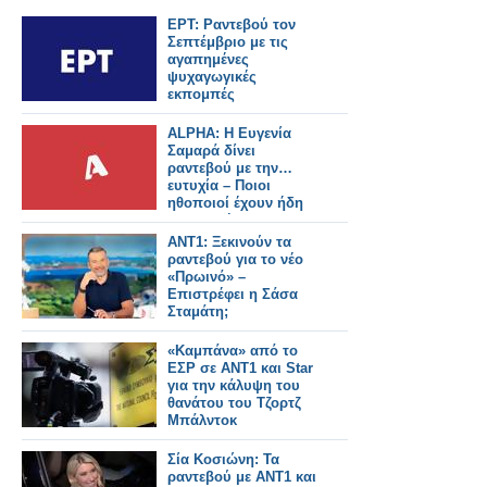
ΕΡΤ: Ραντεβού τον
Σεπτέμβριο με τις
αγαπημένες
ψυχαγωγικές
εκπομπές
ALPHA: Η Ευγενία
Σαμαρά δίνει
ραντεβού με την…
ευτυχία – Ποιοι
ηθοποιοί έχουν ήδη
συμφωνήσει για τη
νέα σειρά
ΑΝΤ1: Ξεκινούν τα
ραντεβού για το νέο
«Πρωινό» –
Επιστρέφει η Σάσα
Σταμάτη;
«Καμπάνα» από το
ΕΣΡ σε ΑΝΤ1 και Star
για την κάλυψη του
θανάτου του Τζορτζ
Μπάλντοκ
Σία Κοσιώνη: Τα
ραντεβού με ΑΝΤ1 και