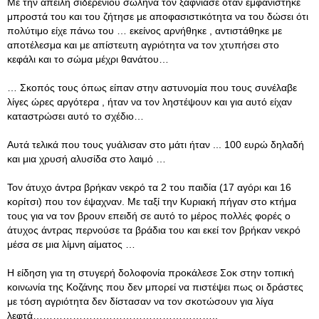
Με την απειλή σιδερένιου σωλήνα τον ξάφνιασε όταν εμφανίστηκε
μπροστά του και του ζήτησε με αποφασιστικότητα να του δώσει ότι
πολύτιμο είχε πάνω του … εκείνος αρνήθηκε , αντιστάθηκε με
αποτέλεσμα και με απίστευτη αγριότητα να τον χτυπήσει στο
κεφάλι και το σώμα μέχρι θανάτου…
… Σκοπός τους όπως είπαν στην αστυνομία που τους συνέλαβε
λίγες ώρες αργότερα , ήταν να τον ληστέψουν και για αυτό είχαν
καταστρώσει αυτό το σχέδιο…
Αυτά τελικά που τους γυάλισαν στο μάτι ήταν ... 100 ευρώ δηλαδή
και μια χρυσή αλυσίδα στο λαιμό …
Τον άτυχο άντρα βρήκαν νεκρό τα 2 του παιδία (17 αγόρι και 16
κορίτσι) που τον έψαχναν. Με ταξί την Κυριακή πήγαν στο κτήμα
τους για να τον βρουν επειδή σε αυτό το μέρος πολλές φορές ο
άτυχος άντρας περνούσε τα βράδια του και εκεί τον βρήκαν νεκρό
μέσα σε μια λίμνη αίματος …
Η είδηση για τη στυγερή δολοφονία προκάλεσε Σοκ στην τοπική
κοινωνία της Κοζάνης που δεν μπορεί να πιστέψει πως οι δράστες
με τόση αγριότητα δεν δίστασαν να τον σκοτώσουν για λίγα
λεφτά………………………………………………..