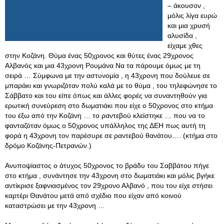
– άκουσον ,
μόλις λίγα ευρώ
και μια χρυσή
αλυσίδα ,
είχαμε χθες
στην Κοζάνη. Θύμα ένας 50χρονος και θύτες ένας 29χρονος
Αλβανός και μια 43χρονη Ρουμάνα Να τα πάρουμε όμως με τη
σειρά … Σύμφωνα με την αστυνομία , η 43χρονη που δούλευε σε
μπαράκι και γνωριζόταν πολύ καλά με το θύμα , του τηλεφώνησε το
Σάββατο και του είπε όπως και άλλες φορές να συναντηθούν για
ερωτική συνεύρεση στο δωματιάκι που είχε ο 50χρονος στο κτήμα
του έξω από την Κοζάνη … το ραντεβού κλείστηκε … που να το
φανταζόταν όμως ο 50χρονος υπάλληλος της ΔΕΗ πως αυτή τη
φορά η 43χρονη τον παρέσυρε σε ραντεβού θανάτου…. (κτήμα στο
δρόμο Κοζάνης-Πετρανών.)
Ανυποψίαστος ο άτυχος 50χρονος το βράδυ του Σαββάτου πήγε
στο κτήμα , συνάντησε την 43χρονη στο δωματιάκι και μόλις βγήκε
αντίκρισε ξαφνιασμένος τον 29χρονο Αλβανό , που του είχε στήσει
καρτέρι Θανάτου μετά από σχέδιο που είχαν από κοινού
καταστρώσει με την 43χρονη …