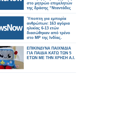
στο μητρώο επιμελητών
της δράσης “Νταντάδες
της γειτονιάς’’, που
αφορά υπηρεσία κατ’
Ύποπτη για εμπορία
οίκον φροντίδας βρεφών
ανθρώπων: 163 αγόρια
και νηπίων από 2 μηνών
ηλικίας 6-13 ετών
έως 2,5 ετών.
διασώθηκαν από τρένο
στο MP της Ινδίας.
ΕΠΙΚΙΝΔΥΝΑ ΠΑΙΧΝΙΔΙΑ
ΓΙΑ ΠΑΙΔΙΑ ΚΑΤΩ ΤΩΝ 5
ΕΤΩΝ ΜΕ ΤΗΝ ΧΡΗΣΗ Α.Ι.