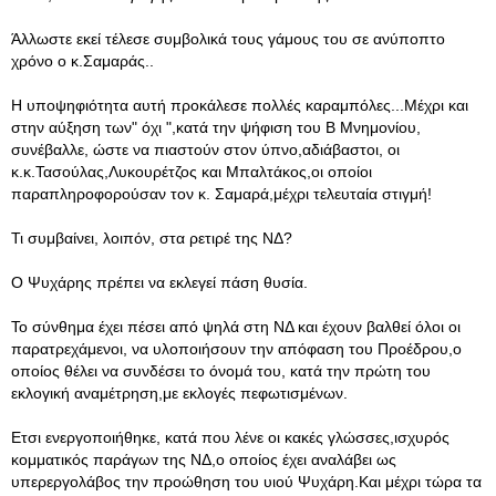
Άλλωστε εκεί τέλεσε συμβολικά τους γάμους του σε ανύποπτο
χρόνο ο κ.Σαμαράς..
Η υποψηφιότητα αυτή προκάλεσε πολλές καραμπόλες...Μέχρι και
στην αύξηση των" όχι ",κατά την ψήφιση του Β Μνημονίου,
συνέβαλλε, ώστε να πιαστούν στον ύπνο,αδιάβαστοι, οι
κ.κ.Τασούλας,Λυκουρέτζος και Μπαλτάκος,οι οποίοι
παραπληροφορούσαν τον κ. Σαμαρά,μέχρι τελευταία στιγμή!
Τι συμβαίνει, λοιπόν, στα ρετιρέ της ΝΔ?
Ο Ψυχάρης πρέπει να εκλεγεί πάση θυσία.
Το σύνθημα έχει πέσει από ψηλά στη ΝΔ και έχουν βαλθεί όλοι οι
παρατρεχάμενοι, να υλοποιήσουν την απόφαση του Προέδρου,ο
οποίος θέλει να συνδέσει το όνομά του, κατά την πρώτη του
εκλογική αναμέτρηση,με εκλογές πεφωτισμένων.
Ετσι ενεργοποιήθηκε, κατά που λένε οι κακές γλώσσες,ισχυρός
κομματικός παράγων της ΝΔ,ο οποίος έχει αναλάβει ως
υπερεργολάβος την προώθηση του υιού Ψυχάρη.Και μέχρι τώρα τα