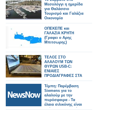
Μπαλωμένου
Μεσολόγγι η ημερίδα
για Θαλάσσιο
Τουρισμό και Γαλάζια
Οικονομία
ΟΠΕΚΕΠΕ και
ΓΑΛΑΖΙΑ ΚΡΗΤΗ
(Γραφει ο Αρης
Μπιτσωρης)
ΤΕΛΟΣ ΣΤΟ
ΑΛΑΛΟΥΜ ΤΩΝ
ΘΥΡΩΝ USB-C:
ΕΝΙΑΙΕΣ
ΠΡΟΔΙΑΓΡΑΦΕΣ ΣΤΑ
Windows 11 laptops
Τέμπη: Παρέμβαση
Siemens για το
αλαλούμ με την
πυρόσφαιρα - Τα
έλαια σιλικόνης είναι
«δύσκολο να καούν»
και παράγουν
λιγότερη θερμότητα