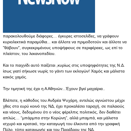
παρακολουθούμε διάφορες… έγκυρες ιστοσελίδες, να γράφουν
κυριολεκτικά παραμύθια... και άλλοτε να πριμοδοτούν και άλλοτε να
"θάβουν", συγκεκριμένους υποψήφιους σε περιφέρειες, ως επί το
πλείστον, του λεκανοπεδίου.
Και το παιχνίδι αυτό παίζεται ,κυρίως στις υποψηφιότητες της Ν.Δ.
ίσως γιατί σήκωσε νωρίς το γάντι των εκλογών! Χαμός και μάλιστα
κακός χαμός.
Την τιμητική της έχει η Α Αθηνών...Έχουν βγεί μαχαίρια..
Βλέπετε, η κάθοδος του Ανδρέα Ψυχάρη, εντελώς αγνώστου μέχρι
χθες στο ευρύ κοινό της ΝΔ, έχει προκαλέσει ταραχή, σε παλαιούς
και νέους, δεδομένου ότι ο νέος φέρελπις πολιτικός, δεν διαθέτει
απλώς… “μπάρμπα στην Κορώνη”, αλλά μπαμπά, και μάλιστα
ισχυρό και κραταιό, την καταγωγή του έλκοντα από την γραφική
Πύλο, τόπο καταγωγής και του Προέδρου της ΝΔ.