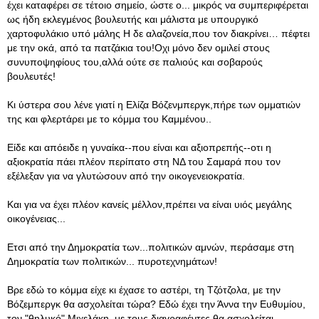
έχει καταφέρει σε τέτοιο σημείο, ώστε ο... μικρός να συμπεριφέρεται
ως ήδη εκλεγμένος βουλευτής και μάλιστα με υπουργικό
χαρτοφυλάκιο υπό μάλης Η δε αλαζονεία,που τον διακρίνει… πέφτει
με την οκά, από τα πατζάκια του!Οχι μόνο δεν ομιλεί στους
συνυποψηφίους του,αλλά ούτε σε παλιούς και σοβαρούς
βουλευτές!
Κι ύστερα σου λένε γιατί η Ελίζα Βόζενμπεργκ,πήρε των ομματιών
της και φλερτάρει με το κόμμα του Καμμένου..
Είδε και απόειδε η γυναίκα--που είναι και αξιοπρεπής--οτι η
αξιοκρατία πάει πλέον περίπατο στη ΝΔ του Σαμαρά που τον
εξέλεξαν για να γλυτώσουν από την οικογενειοκρατία.
Και για να έχει πλέον κανείς μέλλον,πρέπει να είναι υιός μεγάλης
οικογένειας...
Ετσι από την Δημοκρατία των...πολιτικών αμνών, περάσαμε στη
Δημοκρατία των πολιτικών... πυροτεχνημάτων!
Βρε εδώ το κόμμα είχε κι έχασε το αστέρι, τη Τζότζολα, με την
Βόζεμπεργκ θα ασχολείται τώρα? Εδώ έχει την Άννα την Ευθυμίου,
τον "θηλυκό" Μιχελάκη, με τους διαγραφέντες θα ασχολείται...