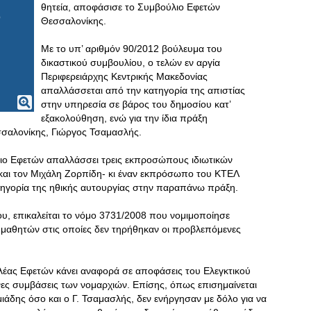
θητεία, αποφάσισε το Συμβούλιο Εφετών
Θεσσαλονίκης.
Με το υπ’ αριθμόν 90/2012 βούλευμα του
δικαστικού συμβουλίου, ο τελών εν αργία
Περιφερειάρχης Κεντρικής Μακεδονίας
απαλλάσσεται από την κατηγορία της απιστίας
στην υπηρεσία σε βάρος του δημοσίου κατ’
εξακολούθηση, ενώ για την ίδια πράξη
σαλονίκης, Γιώργος Τσαμασλής.
ύλιο Εφετών απαλλάσσει τρεις εκπροσώπους ιδιωτικών
 και τον Μιχάλη Ζορπίδη- κι έναν εκπρόσωπο του ΚΤΕΛ
τηγορία της ηθικής αυτουργίας στην παραπάνω πράξη.
υ, επικαλείται το νόμο 3731/2008 που νομιμοποίησε
 μαθητών στις οποίες δεν τηρήθηκαν οι προβλεπόμενες
ελέας Εφετών κάνει αναφορά σε αποφάσεις του Ελεγκτικού
νες συμβάσεις των νομαρχιών. Επίσης, όπως επισημαίνεται
ιάδης όσο και ο Γ. Τσαμασλής, δεν ενήργησαν με δόλο για να