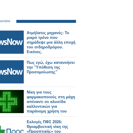
 ΑΡΘΡΑ
Ατμήλατες μηχανές: Το
μικρό τρένο που
σημάδεψε μια άλλη εποχή
του σιδηροδρόμου.
Εικόνες.
Πως εγώ, έχω κατανοήσει
την "Υπόθεση της
Προσομοίωσης"
Νίκη για τους
φαρμακοποιούς στη μάχη
απέναντι σε αλυσίδα
καλλυντικών για
παράνομη χρήση του
πράσινου σταυρού
Εκλογές ΠΦΣ 2026:
Θριαμβευτική νίκη της
«Προοπτικής» του