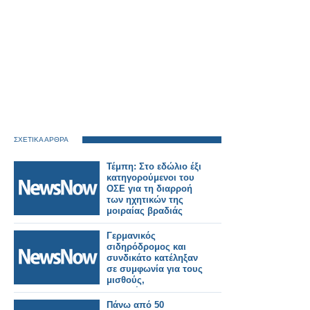
ΣΧΕΤΙΚΑ ΑΡΘΡΑ
Τέμπη: Στο εδώλιο έξι
κατηγορούμενοι του
ΟΣΕ για τη διαρροή
των ηχητικών της
μοιραίας βραδιάς
Γερμανικός
σιδηρόδρομος και
συνδικάτο κατέληξαν
σε συμφωνία για τους
μισθούς,
αποτρέποντας τις
απεργίες
Πάνω από 50