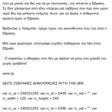
που με μισείς και θες και να με σκοτώσεις, του απαντά ο Εβραίος.
Σε δύο χιλιόμετρα από εδώ υπάρχει μία ταβέρνα που έχει όσο κρύο
νερό θες και μάλιστα τσάμπα. Αυτό, για να ξέρεις τί άνθρωποι
είμαστε εμείς οι Εβραίοι.
Βρίζοντας ο Ταλιμπάν, τρέχει προς την κατεύθυνση που τού είπε ο
Εβραίος.
Μία ώρα αργότερα, επιστρέφει σχεδόν πεθαμένος και λέει στον
Εβραίο:
- Ο καριόλης ο αδερφός σου δεν με αφήνει να μπω στο μαγαζί του
χωρίς γραβάτα!.
xaxa.gr
ΔΕΙΤΕ ΖΩΝΤΑΝΕΣ ΔΗΜΟΠΡΑΣΙΕΣ ΑΥΤΗ ΤΗΝ ΩΡΑ
var rc_ai = 248251293; var rc_bi = 5448; var rc_sid = ""; var
rc_width = 120; var rc_height = 240;
var rc_ai = 248251293; var rc_bi = 5396; var rc_sid = ""; var