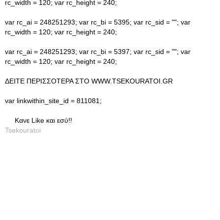
rc_width = 120; var rc_height = 240;
var rc_ai = 248251293; var rc_bi = 5395; var rc_sid = ""; var
rc_width = 120; var rc_height = 240;
var rc_ai = 248251293; var rc_bi = 5397; var rc_sid = ""; var
rc_width = 120; var rc_height = 240;
ΔΕΙΤΕ ΠΕΡΙΣΣΟΤΕΡΑ ΣΤΟ WWW.TSEKOURATOI.GR
var linkwithin_site_id = 811081;
Κανε Like και εσύ!!
Tsekouratoi