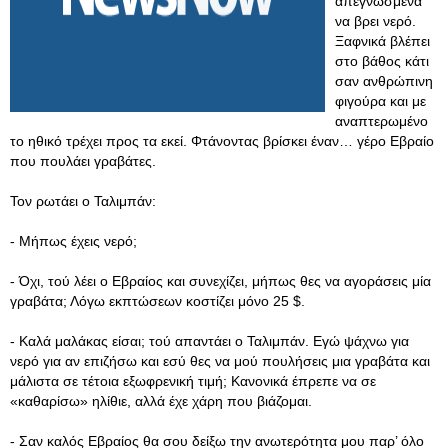
απεγνωσμένα
να βρει νερό.
Ξαφνικά βλέπει
στο βάθος κάτι
σαν ανθρώπινη
φιγούρα και με
αναπτερωμένο
το ηθικό τρέχει προς τα εκεί. Φτάνοντας βρίσκει έναν… γέρο Εβραίο
που πουλάει γραβάτες.
Τον ρωτάει ο Ταλιμπάν:
- Μήπως έχεις νερό;
- Όχι, τού λέει ο Εβραίος και συνεχίζει, μήπως θες να αγοράσεις μία
γραβάτα; Λόγω εκπτώσεων κοστίζει μόνο 25 $.
- Καλά μαλάκας είσαι; τού απαντάει ο Ταλιμπάν. Εγώ ψάχνω για
νερό για αν επιζήσω και εσύ θες να μού πουλήσεις μια γραβάτα και
μάλιστα σε τέτοια εξωφρενική τιμή; Κανονικά έπρεπε να σε
«καθαρίσω» ηλίθιε, αλλά έχε χάρη που βιάζομαι.
- Σαν καλός Εβραίος θα σου δείξω την ανωτερότητα μου παρ’ όλο