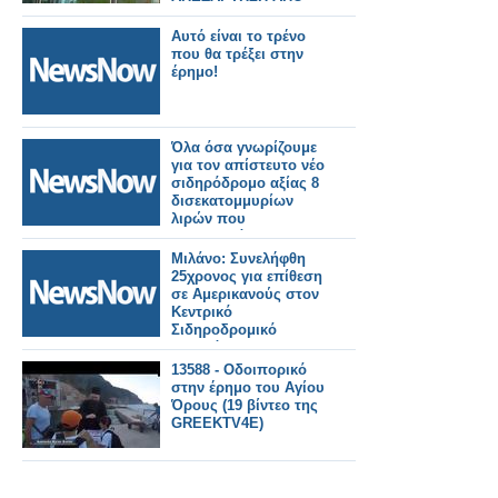
ΑΜΕΡΙΚΑΝΟΥΣ
ΚΟΛΟΣΣΟΥΣ
Αυτό είναι το τρένο
που θα τρέξει στην
έρημο!
Όλα όσα γνωρίζουμε
για τον απίστευτο νέο
σιδηρόδρομο αξίας 8
δισεκατομμυρίων
λιρών που
κατασκευάζεται στην
έρημο
Μιλάνο: Συνελήφθη
25χρονος για επίθεση
σε Αμερικανούς στον
Κεντρικό
Σιδηροδρομικό
Σταθμό
13588 - Οδοιπορικό
στην έρημο του Αγίου
Όρους (19 βίντεο της
GREEKTV4E)