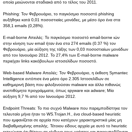
οποία μειώνονται σταδιακά από το τέλος του 2011.
Phishing: Τον Φεβρουάριο, το παγκόσμιο ποσοστό phishing
αυξήθηκε κατά 0,01 ποσοστιαίες μονάδες, με μέσο όρο ένα στα
358,1 emails (0,28%).
E-mail-borne Απειλές: Το παγκόσμιο ποσοστό email-borne ιών
στην κίνηση των email ήταν ένα στα 274 emails (0.37 %) τον
Φεβρουάριο, μία αύξηση της τάξης των 0,03 ποσοστιαίων μονάδων
από τον Ιανουάριο 2012. Το 27,4% των E-mail-borne malware
περιείχαν links κακόβουλων ιστοσελίδων ποσοστό.
Web-based Malware Απειλές: Τον Φεβρουάριο, η έκθεση Symantec
Intelligence εντόπισε ένα μέσο όρο 2.305 Ιστοσελίδων σε
καθημερινή βάση που φιλοξενούσαν malware και άλλα πιθανώς
ανεπιθύμητα προγράμματα, όπως spyware και adware; Μία
αύξηση 9,7 % από τον Ιανουάριο 2012.
Endpoint Threats: Το πιο συχνό Malware που παρεμποδίστηκε τον
τελευταίο μήνα ήταν το WS.Trojan.H., ένα cloud-based heuristic
που εμφανίζεται σε αρχεία που κατέχουν χαρακτηριστικά μίας μη
διαβαθμισμένης απειλής. Τέτοιου είδους αρχεία με αυτό το heuristic
εκτιμώνται ότι θέτουν σε κίνδυνο τους χρήστες και παρεμποδίζονται