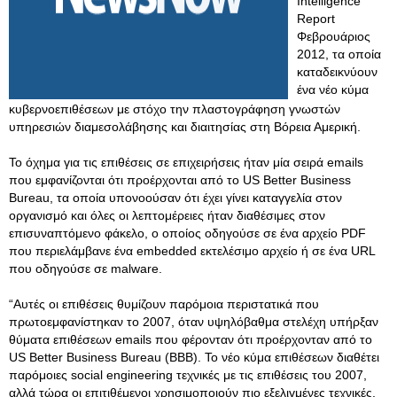
Intelligence
Report
Φεβρουάριος
2012, τα οποία
καταδεικνύουν
ένα νέο κύμα
κυβερνοεπιθέσεων με στόχο την πλαστογράφηση γνωστών
υπηρεσιών διαμεσολάβησης και διαιτησίας στη Βόρεια Αμερική.
Το όχημα για τις επιθέσεις σε επιχειρήσεις ήταν μία σειρά emails
που εμφανίζονται ότι προέρχονται από το US Better Business
Bureau, τα οποία υπονοούσαν ότι έχει γίνει καταγγελία στον
οργανισμό και όλες οι λεπτομέρειες ήταν διαθέσιμες στον
επισυναπτόμενο φάκελο, ο οποίος οδηγούσε σε ένα αρχείο PDF
που περιελάμβανε ένα embedded εκτελέσιμο αρχείο ή σε ένα URL
που οδηγούσε σε malware.
“Αυτές οι επιθέσεις θυμίζουν παρόμοια περιστατικά που
πρωτοεμφανίστηκαν το 2007, όταν υψηλόβαθμα στελέχη υπήρξαν
θύματα επιθέσεων emails που φέρονταν ότι προέρχονταν από το
US Better Business Bureau (BBB). Το νέο κύμα επιθέσεων διαθέτει
παρόμοιες social engineering τεχνικές με τις επιθέσεις του 2007,
αλλά τώρα οι επιτιθέμενοι χρησιμοποιούν πιο εξελιγμένες τεχνικές,