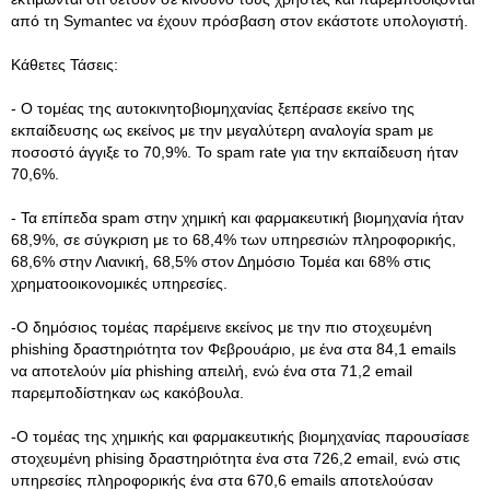
από τη Symantec να έχουν πρόσβαση στον εκάστοτε υπολογιστή.
Κάθετες Τάσεις:
- Ο τομέας της αυτοκινητοβιομηχανίας ξεπέρασε εκείνο της
εκπαίδευσης ως εκείνος με την μεγαλύτερη αναλογία spam με
ποσοστό άγγιξε το 70,9%. Το spam rate για την εκπαίδευση ήταν
70,6%.
- Τα επίπεδα spam στην χημική και φαρμακευτική βιομηχανία ήταν
68,9%, σε σύγκριση με το 68,4% των υπηρεσιών πληροφορικής,
68,6% στην Λιανική, 68,5% στον Δημόσιο Τομέα και 68% στις
χρηματοοικονομικές υπηρεσίες.
-Ο δημόσιος τομέας παρέμεινε εκείνος με την πιο στοχευμένη
phishing δραστηριότητα τον Φεβρουάριο, με ένα στα 84,1 emails
να αποτελούν μία phishing απειλή, ενώ ένα στα 71,2 email
παρεμποδίστηκαν ως κακόβουλα.
-Ο τομέας της χημικής και φαρμακευτικής βιομηχανίας παρουσίασε
στοχευμένη phising δραστηριότητα ένα στα 726,2 email, ενώ στις
υπηρεσίες πληροφορικής ένα στα 670,6 emails αποτελούσαν