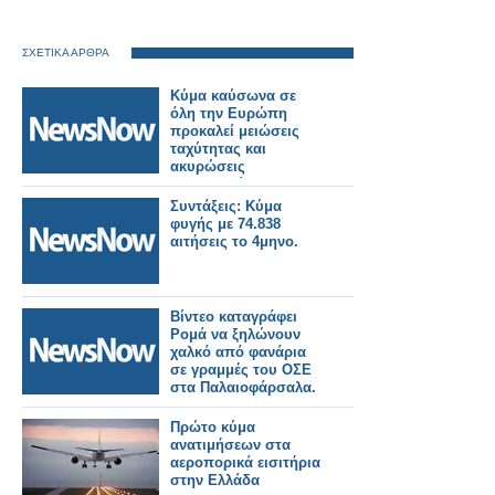
ΣΧΕΤΙΚΑ ΑΡΘΡΑ
Κύμα καύσωνα σε
όλη την Ευρώπη
προκαλεί μειώσεις
ταχύτητας και
ακυρώσεις
δρομολογίων στις
σιδηροδρομικές
Συντάξεις: Κύμα
γραμμές.
φυγής με 74.838
αιτήσεις το 4μηνο.
Βίντεο καταγράφει
Ρομά να ξηλώνουν
χαλκό από φανάρια
σε γραμμές του ΟΣΕ
στα Παλαιοφάρσαλα.
Πρώτο κύμα
ανατιμήσεων στα
αεροπορικά εισιτήρια
στην Ελλάδα