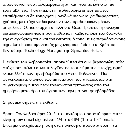
όπως server-side πολυμορφικότητα, κάτι που τις καθιστά πιο
ευμετάβλητες
. Η συγκεκριμένη πολυμορφία επιτρέπει στον
επιτιθέμενο να δημιουργήσει μοναδικά malware για διαφορετικές
χρήσεις, με στόχο να διαφύγουν των παραδοσιακών μέσων
ασφάλειας. Όπως ο αρχαίος Έλληνας Θεός Πρωτέας, η συνεχώς
μεταλλασσόμενη φύση των επιθέσεων, καθιστά ιδιαίτερα δύσκολη
την αναγνώρισή τους και τον εντοπισμό τους με τις παραδοσιακούς
signature-based αμυντικούς μηχανισμούς. ” είπε ο κ. Χρήστος
Βεντούρης, Technology Manager της Symantec Hellas.
Η έκθεση του Φεβρουαρίου αποκαλύπτει ότι οι κυβερνοεγκληματίες
στόχευσαν πάντα συνυπολογίζοντας το πνεύμα της εποχής, αφού
εκμεταλλεύτηκαν την εβδομάδα του Αγίου Βαλεντίνου. Πιο
συγκεκριμένα, ο όγκος των μηνυμάτων που αναφερόταν στη
συγκεκριμένη ημέρα ήταν τουλάχιστον τριπλάσιος από τον
ημερήσιο μέσο όρο του όγκου των μηνυμάτων της εβδομάδας.
Σημαντικά σημεία της έκθεσης:
Spam: Τον Φεβρουάριο 2012, το παγκόσμιο ποσοστό spam στην
κίνηση των email είχε μείωση 1% στο 68% (1 στα 1,47 emails).
Είναι μία συνεχιζόμενη τάση στα παγκόσμια ποσοστά spam, τα