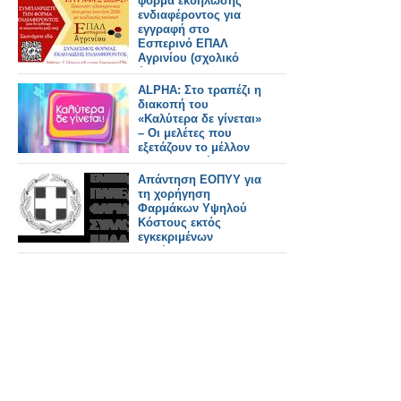
φόρμα εκδήλωσης
ενδιαφέροντος για
εγγραφή στο
Εσπερινό ΕΠΑΛ
Αγρινίου (σχολικό
έτος 2026–2027).
ALPHA: Στο τραπέζι η
διακοπή του
«Καλύτερα δε γίνεται»
– Οι μελέτες που
εξετάζουν το μέλλον
της εκπομπής
Απάντηση ΕΟΠΥΥ για
τη χορήγηση
Φαρμάκων Υψηλού
Κόστους εκτός
εγκεκριμένων
ενδείξεων