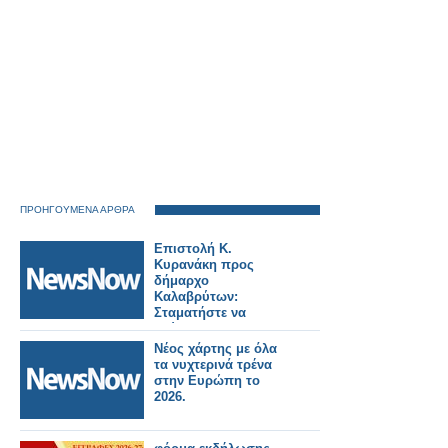
ΠΡΟΗΓΟΥΜΕΝΑ ΑΡΘΡΑ
Επιστολή Κ.
Κυρανάκη προς
δήμαρχο
Καλαβρύτων:
Σταματήστε να
κρύβεστε και
υπογράψτε για να
Νέος χάρτης με όλα
ανοίξει ξανά ο
τα νυχτερινά τρένα
Οδοντωτός.
στην Ευρώπη το
2026.