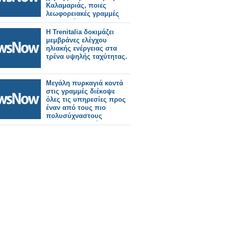
Καλαμαριάς, ποιες
λεωφορειακές γραμμές
καταργούνται, ποιες νέες
θα λειτουργήσουν, ποιες
Η Trenitalia δοκιμάζει
αλλάζουν.
μεμβράνες ελέγχου
ηλιακής ενέργειας στα
τρένα υψηλής ταχύτητας.
Μεγάλη πυρκαγιά κοντά
στις γραμμές διέκοψε
όλες τις υπηρεσίες προς
έναν από τους πιο
πολυσύχναστους
σιδηροδρομικούς
σταθμούς του Λονδίνου.