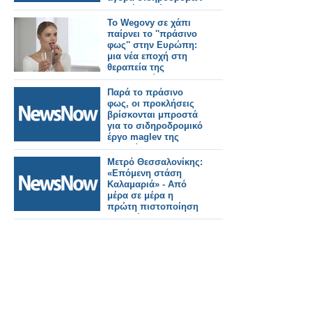
υψηλής ταχύτητας.
Το Wegovy σε χάπι
παίρνει το ''πράσινο
φως'' στην Ευρώπη:
μια νέα εποχή στη
θεραπεία της
παχυσαρκίας
Παρά το πράσινο
φως, οι προκλήσεις
βρίσκονται μπροστά
για το σιδηροδρομικό
έργο maglev της
Ιαπωνίας.
Μετρό Θεσσαλονίκης:
«Επόμενη στάση
Καλαμαριά» - Από
μέρα σε μέρα η
πρώτη πιστοποίηση
της επέκτασης.