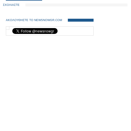
ΣΧΟΛΙΑΣΤΕ
ΑΚΟΛΟΥΘΗΣΤΕ ΤΟ NEWSNOWGR.COM