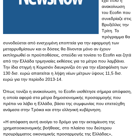
έχει τίτλο η
ανακοίνωση
του Ecofin που
συνεδρίαζε στις
Βρυξέλλες την
Τρίτη. Το
πρόγραμμα θα
συνοδεύεται από ενισχυμένη εποπτεία για την εφαρμογή των
μεταρρυθμίσεων και οι δόσεις θα δίνονται μόνο αν έχουν
εκπληρωθεί οι προϋποθέσεις, σπεύδει να τονίσει το Ecofin και ζητά
από την Ελλάδα τριμηνιαίες εκθέσεις για τα μέτρα που λαμβάνει.
Την ίδια στιγμή η Κομισιόν διευκρινίζει ότι για την εξασφάλιση των
130 δισ. ευρώ απαιτείται η λήψη νέων μέτρων ύψους 11,5 δισ.
ευρώ για την περίοδο 2013-14.
Όπως τονίζει η ανακοίνωση, το Ecofin υιοθέτησε σήμερα απόφαση,
η οποία αφορά στα μέτρα δημοσιονομικής προσαρμογής που
πρέπει να λάβει η Ελλάδα, βάσει της συμφωνίας που επετεύχθη
ανάμεσα στην Τρόικα και στην ελληνική κυβέρνηση.
«Η απόφαση αυτή ανοίγει το δρόμο για την εκταμίευση της
χρηματοοικονομικής βοήθειας, στο πλαίσιο του δεύτερου
προγράμματος οικονομικής προσαρμογής της Ελλάδας»,