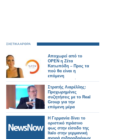
ΣΧΕΤΙΚΑ ΑΡΘΡΑ
Αποχωρεί από το
OPEN η Ζέτα
Κατωπόδη – Προς τα
πού θα είναι η
επόμενη
επαγγελματική της
στέγη; - Όλο το
Στρατής Λιαρέλλης:
ρεπορτάζ
Προχωρημένες
συζητήσεις με το Real
Group για την
επόμενη μέρα
Η Γερμανία δίνει το
οριστικό πράσινο
φως στην είσοδο της
Italo στην γερμανική
αγορά σιδηροδρόμων