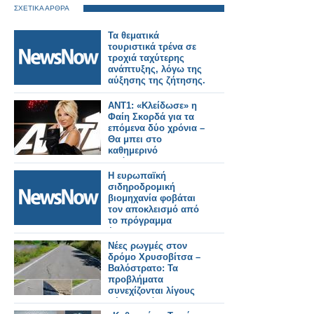
ΣΧΕΤΙΚΑ ΑΡΘΡΑ
Τα θεματικά
τουριστικά τρένα σε
τροχιά ταχύτερης
ανάπτυξης, λόγω της
αύξησης της ζήτησης.
ANT1: «Κλείδωσε» η
Φαίη Σκορδά για τα
επόμενα δύο χρόνια –
Θα μπει στο
καθημερινό
πρόγραμμα;
Η ευρωπαϊκή
σιδηροδρομική
βιομηχανία φοβάται
τον αποκλεισμό από
το πρόγραμμα
έρευνας και
ανάπτυξης της ΕΕ
Νέες ρωγμές στον
2028-34.
δρόμο Χρυσοβίτσα –
Βαλόστρατο: Τα
προβλήματα
συνεχίζονται λίγους
μήνες μετά την
ασφαλτόστρωση