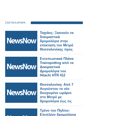
ΣΧΕΤΙΚΑ ΑΡΘΡΑ
Ταχιάος: Ξεκινούν τα
δοκιμαστικά
δρομολόγια στην
επέκταση του Μετρό
Θεσσαλονίκης προς
Καλαμαριά – Στόχος η
λειτουργία έως το
Εντυπωσιακά Πλάνα
τέλος του μήνα.
Trainspotting από τα
Δοκιμαστικά
Δρομολόγια του
Hitachi HTR 412
Θεσσαλονίκη: Από 7
Αυγούστου το νέο
διευρυμένο ωράριο
στο Μετρό με
δρομολόγια έως τις
2:00 τα ξημερώματα.
Τρένο του Πηλίου:
Επιπλέον δρομολόγια