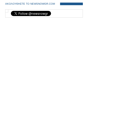
ΑΚΟΛΟΥΘΗΣΤΕ ΤΟ NEWSNOWGR.COM