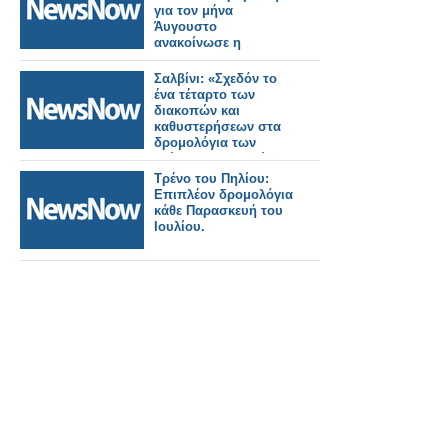
για τον μήνα
Άυγουστο
ανακοίνωσε η
Hellenic Train.
Σαλβίνι: «Σχεδόν το
ένα τέταρτο των
διακοπών και
καθυστερήσεων στα
δρομολόγια των
τρένων προκαλούνται
από ζημιές ή
Τρένο του Πηλίου:
κακόβουλες
Επιπλέον δρομολόγια
ενέργειες».
κάθε Παρασκευή του
Ιουλίου.