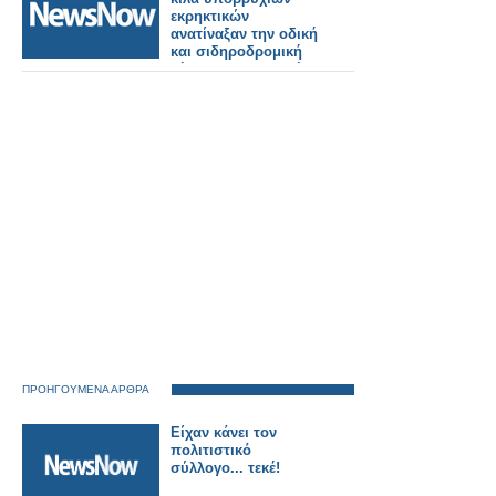
εκρηκτικών
ανατίναξαν την οδική
και σιδηροδρομική
γέφυρα που συνδέει
τη Ρωσία και τη
χερσόνησο της
Κριμαίας.
ΠΡΟΗΓΟΥΜΕΝΑ ΑΡΘΡΑ
Είχαν κάνει τον
πολιτιστικό
σύλλογο... τεκέ!