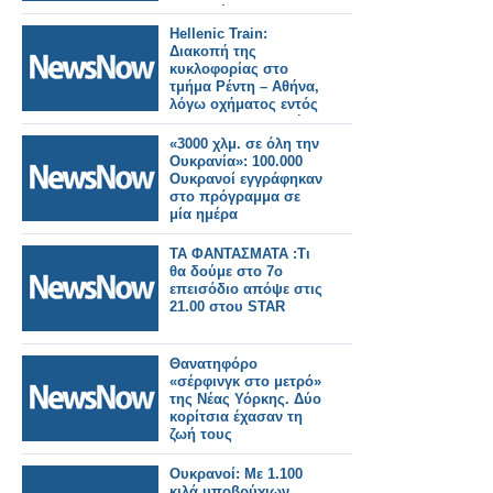
καθυστέρηση
αναχώρησε η
Hellenic Train:
αμαξοστοιχία IC50.
Διακοπή της
Αποζημιώσεις στους
κυκλοφορίας στο
επιβάτες.
τμήμα Ρέντη – Αθήνα,
λόγω οχήματος εντός
της σιδηροδρομικής
γραμμής
«3000 χλμ. σε όλη την
Ουκρανία»: 100.000
Ουκρανοί εγγράφηκαν
στο πρόγραμμα σε
μία ημέρα
ΤΑ ΦΑΝΤΑΣΜΑΤΑ :Τι
θα δούμε στo 7ο
επεισόδιο απόψε στις
21.00 στου STAR
Θανατηφόρο
«σέρφινγκ στο μετρό»
της Νέας Υόρκης. Δύο
κορίτσια έχασαν τη
ζωή τους
Ουκρανοί: Με 1.100
κιλά υποβρύχιων