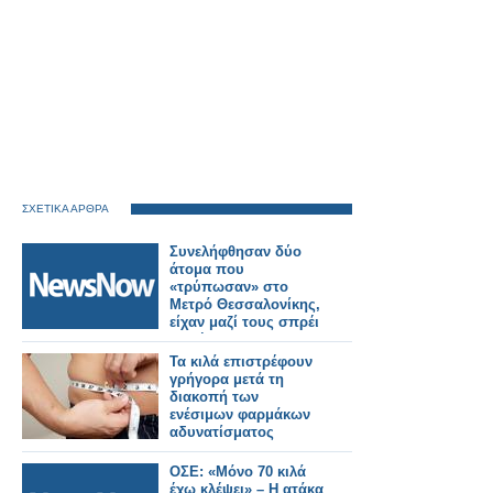
ΣΧΕΤΙΚΑ ΑΡΘΡΑ
Συνελήφθησαν δύο
άτομα που
«τρύπωσαν» στο
Μετρό Θεσσαλονίκης,
είχαν μαζί τους σπρέι
βαφής και
μαρκαδόρους.
Τα κιλά επιστρέφουν
γρήγορα μετά τη
διακοπή των
ενέσιμων φαρμάκων
αδυνατίσματος
ΟΣΕ: «Μόνο 70 κιλά
έχω κλέψει» – Η ατάκα