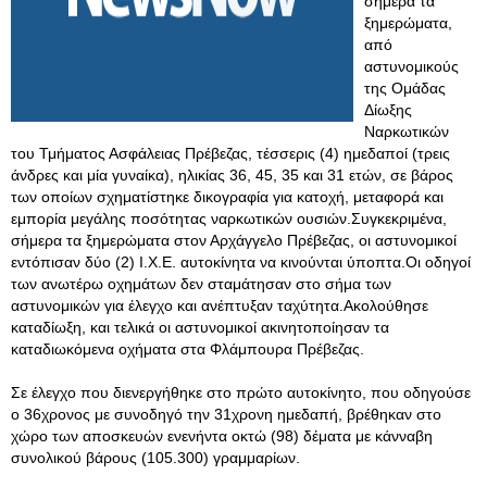
σήμερα τα
ξημερώματα,
από
αστυνομικούς
της Ομάδας
Δίωξης
Ναρκωτικών
του Τμήματος Ασφάλειας Πρέβεζας, τέσσερις (4) ημεδαποί (τρεις
άνδρες και μία γυναίκα), ηλικίας 36, 45, 35 και 31 ετών, σε βάρος
των οποίων σχηματίστηκε δικογραφία για κατοχή, μεταφορά και
εμπορία μεγάλης ποσότητας ναρκωτικών ουσιών.Συγκεκριμένα,
σήμερα τα ξημερώματα στον Αρχάγγελο Πρέβεζας, οι αστυνομικοί
εντόπισαν δύο (2) Ι.Χ.Ε. αυτοκίνητα να κινούνται ύποπτα.Οι οδηγοί
των ανωτέρω οχημάτων δεν σταμάτησαν στο σήμα των
αστυνομικών για έλεγχο και ανέπτυξαν ταχύτητα.Ακολούθησε
καταδίωξη, και τελικά οι αστυνομικοί ακινητοποίησαν τα
καταδιωκόμενα οχήματα στα Φλάμπουρα Πρέβεζας.
Σε έλεγχο που διενεργήθηκε στο πρώτο αυτοκίνητο, που οδηγούσε
ο 36χρονος με συνοδηγό την 31χρονη ημεδαπή, βρέθηκαν στο
χώρο των αποσκευών ενενήντα οκτώ (98) δέματα με κάνναβη
συνολικού βάρους (105.300) γραμμαρίων.