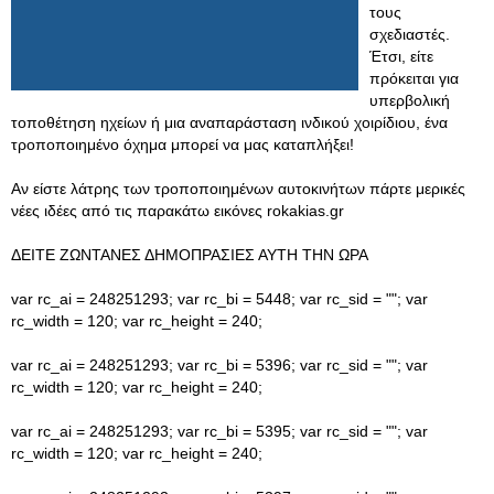
τους
σχεδιαστές.
Έτσι, είτε
πρόκειται για
υπερβολική
τοποθέτηση ηχείων ή μια αναπαράσταση ινδικού χοιρίδιου, ένα
τροποποιημένο όχημα μπορεί να μας καταπλήξει!
Αν είστε λάτρης των τροποποιημένων αυτοκινήτων πάρτε μερικές
νέες ιδέες από τις παρακάτω εικόνες rokakias.gr
ΔΕΙΤΕ ΖΩΝΤΑΝΕΣ ΔΗΜΟΠΡΑΣΙΕΣ ΑΥΤΗ ΤΗΝ ΩΡΑ
var rc_ai = 248251293; var rc_bi = 5448; var rc_sid = ""; var
rc_width = 120; var rc_height = 240;
var rc_ai = 248251293; var rc_bi = 5396; var rc_sid = ""; var
rc_width = 120; var rc_height = 240;
var rc_ai = 248251293; var rc_bi = 5395; var rc_sid = ""; var
rc_width = 120; var rc_height = 240;