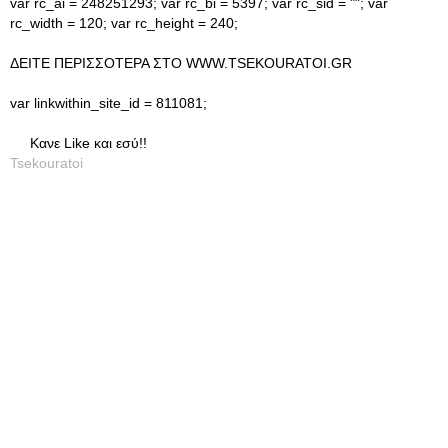
var rc_ai = 248251293; var rc_bi = 5397; var rc_sid = ""; var
rc_width = 120; var rc_height = 240;
ΔΕΙΤΕ ΠΕΡΙΣΣΟΤΕΡΑ ΣΤΟ WWW.TSEKOURATOI.GR
var linkwithin_site_id = 811081;
Κανε Like και εσύ!!
Tsekouratoi