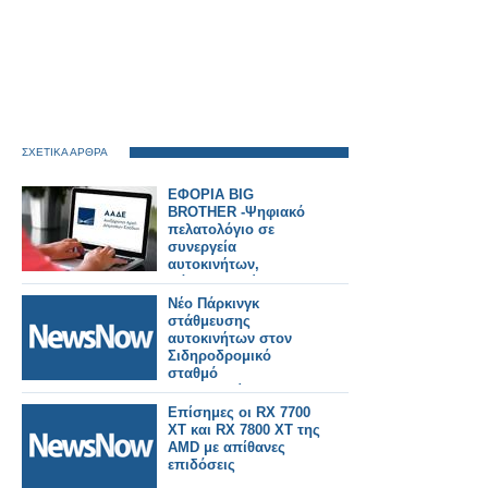
ΣΧΕΤΙΚΑ ΑΡΘΡΑ
ΕΦΟΡΙΑ BIG
BROTHER -Ψηφιακό
πελατολόγιο σε
συνεργεία
αυτοκινήτων,
πάρκινγκ, χώρους
εκδηλώσεων
Νέο Πάρκινγκ
στάθμευσης
αυτοκινήτων στον
Σιδηροδρομικό
σταθμό
Θεσσαλονίκης;
Επίσημες οι RX 7700
XT και RX 7800 XT της
AMD με απίθανες
επιδόσεις