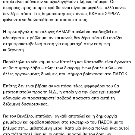
οποία είναι αδύνατον να αξιολογηθούν πλήρως σήμερα. Οι
διαρροές προς τα αριστερά θα είναι σίγουρα μεγάλες, αλλά κανείς
δεν ξέρει πόσο. Στις δημοσκοπήσεις πάντως ΚΚΕ και ΣΥΡΙΖΑ
φαίνονται να διπλασιάζουν τα ποσοστά τους.
Η πρωτόβγαλτη σε εκλογές ΔΗΜΑΡ απειλεί να αναδειχθεί σε
αξεπέραστο πρόβλημα, αν και κανείς δεν ξέρει πόσο θα αντέξει
στην προκαταβολική πίεση για συμμετοχή στην επόμενη
κυβέρνηση.
Παράλληλα το νέο κόμμα των Κατσέλη και Καστανίδη είναι άγνωστο
αν θα συμπεριλάβει – πλην των διαγραμμένων βουλευτών – και
άλλες οργανωμένες δυνάμεις που σήμερα βρίσκονται στο ΠΑΣΟΚ.
Επίσης δεν είναι βέβαιο αν και πόσοι τέως ψηφοφόροι του θα
μετατοπιστούν προς τη Ν.Δ., η οποία για την ώρα έχει εμφανή
αδυναμία να προσεταιριστεί σοβαρό ποσοστό από αυτή τη
δεξαμενή δυσαρέσκειας.
Για τον Βενιζέλο, επιπλέον, αγκάθι αποτελεί και η δημιουργία
ρευμάτων και ομαδοποιήσεων στο εσωτερικό του ΠΑΣΟΚ με το
βλέμμα στη... μεθεπόμενη μέρα. Κατά μία έννοια πολλοί είναι αυτοί
στο πάλαι ποτέ Κίνημα, οι οποίοι με χαρά θα τον δουν να