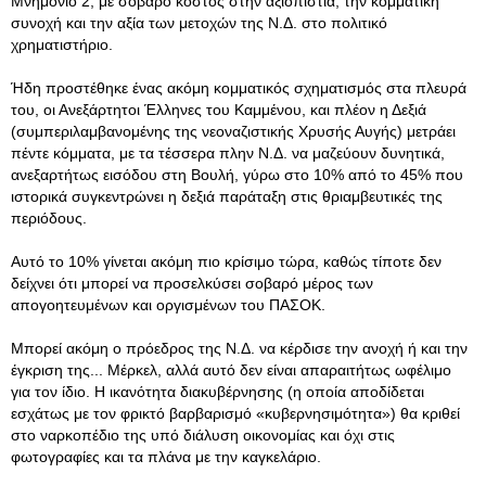
Μνημόνιο 2, με σοβαρό κόστος στην αξιοπιστία, την κομματική
συνοχή και την αξία των μετοχών της Ν.Δ. στο πολιτικό
χρηματιστήριο.
Ήδη προστέθηκε ένας ακόμη κομματικός σχηματισμός στα πλευρά
του, οι Ανεξάρτητοι Έλληνες του Καμμένου, και πλέον η Δεξιά
(συμπεριλαμβανομένης της νεοναζιστικής Χρυσής Αυγής) μετράει
πέντε κόμματα, με τα τέσσερα πλην Ν.Δ. να μαζεύουν δυνητικά,
ανεξαρτήτως εισόδου στη Βουλή, γύρω στο 10% από το 45% που
ιστορικά συγκεντρώνει η δεξιά παράταξη στις θριαμβευτικές της
περιόδους.
Αυτό το 10% γίνεται ακόμη πιο κρίσιμο τώρα, καθώς τίποτε δεν
δείχνει ότι μπορεί να προσελκύσει σοβαρό μέρος των
απογοητευμένων και οργισμένων του ΠΑΣΟΚ.
Μπορεί ακόμη ο πρόεδρος της Ν.Δ. να κέρδισε την ανοχή ή και την
έγκριση της... Μέρκελ, αλλά αυτό δεν είναι απαραιτήτως ωφέλιμο
για τον ίδιο. Η ικανότητα διακυβέρνησης (η οποία αποδίδεται
εσχάτως με τον φρικτό βαρβαρισμό «κυβερνησιμότητα») θα κριθεί
στο ναρκοπέδιο της υπό διάλυση οικονομίας και όχι στις
φωτογραφίες και τα πλάνα με την καγκελάριο.