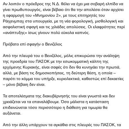
Αν λοιπόν ο πρόεδρος της Ν.Δ. θέλει να έχει μια σοβαρή ελπίδα να
γίνει πρωθυπουργός, είναι βέβαιο ότι θα την απολέσει όταν αρχίσει
η εφαρμογή του «Μνημονίου 2», με τους επιτηρητές του
Ράιχενμπαχ στα υπουργεία, με τη νέα φορολογική, μισθολογική και
ασφαλιστική σφαγή και τις χιλιάδες απολύσεις. Οι ελαφρότητες περί
«ανάπτυξης» ίσως γίνουν πολύ εύκολα καπνός.
Πρόβατο επί σφαγήν ο Βενιζέλος
Από την πλευρά του ο Βενιζέλος, μόλις επικυρώσει την ανάληψη
της προεδρία του ΠΑΣΟΚ με την εσωκομματική κάλπη της
ερχόμενης Κυριακής, είναι σαφές ότι δεν θα κυνηγάει την πρωτιά,
αλλά, με βάση τις δημοσκοπήσεις, τη δεύτερη θέση, η οποία –
παρότι το κόμμα του υπήρξε, κυριολεκτικά, καθεστώς επί δεκαετίες
– μόνο βέβαιη δεν είναι.
Τα αποτελέσματα της διακυβέρνησής του είναι γνωστά και δεν
χρειάζεται να τα επαναλάβουμε. Όσο μάλιστα η κατάσταση
επιδεινώνεται τόσο περισσότερο η διάθεση για τιμωρία θα
αυξάνεται.
Από την άλλη υπάρχουν τα αγκάθια στις πλευρές του ΠΑΣΟΚ, τα