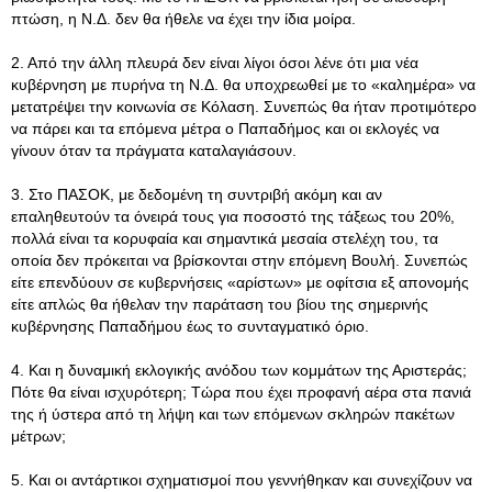
πτώση, η Ν.Δ. δεν θα ήθελε να έχει την ίδια μοίρα.
2. Από την άλλη πλευρά δεν είναι λίγοι όσοι λένε ότι μια νέα
κυβέρνηση με πυρήνα τη Ν.Δ. θα υποχρεωθεί με το «καλημέρα» να
μετατρέψει την κοινωνία σε Κόλαση. Συνεπώς θα ήταν προτιμότερο
να πάρει και τα επόμενα μέτρα ο Παπαδήμος και οι εκλογές να
γίνουν όταν τα πράγματα καταλαγιάσουν.
3. Στο ΠΑΣΟΚ, με δεδομένη τη συντριβή ακόμη και αν
επαληθευτούν τα όνειρά τους για ποσοστό της τάξεως του 20%,
πολλά είναι τα κορυφαία και σημαντικά μεσαία στελέχη του, τα
οποία δεν πρόκειται να βρίσκονται στην επόμενη Βουλή. Συνεπώς
είτε επενδύουν σε κυβερνήσεις «αρίστων» με οφίτσια εξ απονομής
είτε απλώς θα ήθελαν την παράταση του βίου της σημερινής
κυβέρνησης Παπαδήμου έως το συνταγματικό όριο.
4. Και η δυναμική εκλογικής ανόδου των κομμάτων της Αριστεράς;
Πότε θα είναι ισχυρότερη; Τώρα που έχει προφανή αέρα στα πανιά
της ή ύστερα από τη λήψη και των επόμενων σκληρών πακέτων
μέτρων;
5. Και οι αντάρτικοι σχηματισμοί που γεννήθηκαν και συνεχίζουν να