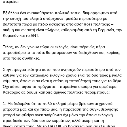
στερείται.
Εξ άλλου ένα ανεκκαθάριστο πολιτικό τοπίο, διαμορφωμένο από
την εποχή του «λεφτά υπάρχουν», μοιάζει περισσότερο με
βαλτοτόπι παρά με πεδίο άσκησης οποιασδήποτε πολιτικής –
ακόμη και αν αυτή είναι πλήρως καθορισμένη από τη Γερμανία, την
Κομισιόν και το ΔΝΤ.
Τέλος, αν δεν γίνουν τώρα οι εκλογές, είναι πέρα ώς πέρα
απροσδιόριστο το πότε θα μπορέσουν να διεξαχθούν και, κυρίως,
υπό ποιες συνθήκες.
Στην πραγματικότητα αυτοί που ανησυχούν περισσότερο από τον
καθένα για τον κατάλληλο εκλογικό χρόνο είναι τα δύο τέως μεγάλα
κόμματα, όποια κι αν είναι η επίσημη τοποθέτησή τους για το θέμα.
Όχι άδικα, αφού τα πράγματα... παραείναι σκούρα για αμφότερα.
Καταρχάς ας δούμε κάποιες αμιγώς πολιτικές παραμέτρους:
1. Με δεδομένο ότι τα πολύ σκληρά μέτρα βρίσκονται χρονικά
μπροστά μας και όχι πίσω μας, η παράταση της συγκυβέρνησης
μπορεί να φθείρει ανεπανόρθωτα όχι μόνο την όποια εκλογική
προσδοκία των δύο αυτών κομμάτων, αλλά ακόμη και τη
βιωσιμότητά τους. Με το ΠΑΣΟΚ να βρίσκεται ήδη σε ελεύθερη