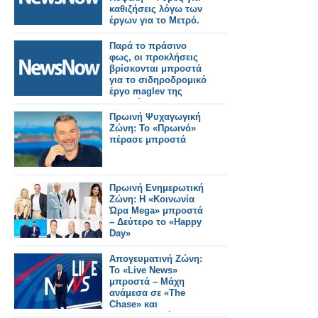
καθιζήσεις λόγω των
έργων για το Μετρό.
Παρά το πράσινο
φως, οι προκλήσεις
βρίσκονται μπροστά
για το σιδηροδρομικό
έργο maglev της
Ιαπωνίας.
Πρωινή Ψυχαγωγική
Ζώνη: Το «Πρωινό»
πέρασε μπροστά
Πρωινή Ενημερωτική
Ζώνη: Η «Κοινωνία
Ώρα Mega» μπροστά
– Δεύτερο το «Happy
Day»
Απογευματινή Ζώνη:
Το «Live News»
μπροστά – Μάχη
ανάμεσα σε «The
Chase» και
«Οικογενειακές