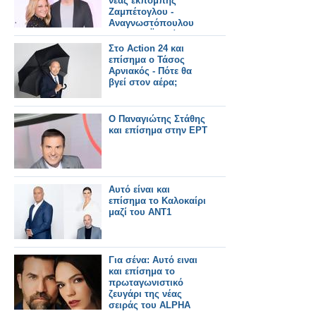
νέας εκπομπής
Ζαμπέτογλου -
Αναγνωστόπουλου
στον ΣΚΑΪ - Δείτε το
τρειλερ
Στο Action 24 και
επίσημα ο Τάσος
Αρνιακός - Πότε θα
βγεί στον αέρα;
Ο Παναγιώτης Στάθης
και επίσημα στην ΕΡΤ
Αυτό είναι και
επίσημα το Καλοκαίρι
μαζί του ΑΝΤ1
Για σένα: Αυτό ειναι
και επίσημα το
πρωταγωνιστικό
ζευγάρι της νέας
σειράς του ALPHA