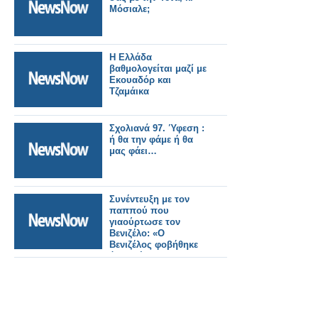
Μόσιαλε;
Η Ελλάδα
βαθμολογείται μαζί με
Εκουαδόρ και
Τζαμάικα
Σχολιανά 97. Ύφεση :
ή θα την φάμε ή θα
μας φάει…
Συνέντευξη με τον
παππού που
γιαούρτωσε τον
Βενιζέλο: «Ο
Βενιζέλος φοβήθηκε
ότι θα έβγαζα
όπλο!...Πρέπει να
φύγει η λαίλαπα που
κατέστρεψε την
Ελλάδα» [ΒΙΝΤΕΟ]