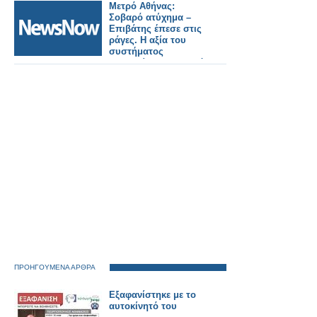
«Interstellar"
Μετρό Αθήνας:
Σοβαρό ατύχημα –
Επιβάτης έπεσε στις
ράγες. Η αξία του
συστήματος
ασφαλείας του Μετρό
Θεσσαλονίκης
ΠΡΟΗΓΟΥΜΕΝΑ ΑΡΘΡΑ
Εξαφανίστηκε με το
αυτοκίνητό του