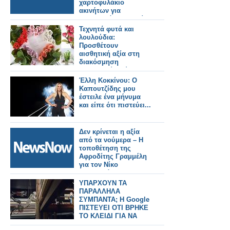
χαρτοφυλάκιο
ακινήτων για
μακροπρόθεσμη αξία
στην οικονομία και
Τεχνητά φυτά και
τους πολίτες»
λουλούδια:
Προσθέτουν
αισθητική αξία στη
διακόσμηση
εσωτερικών χώρων;
Έλλη Κοκκίνου: Ο
Καπουτζίδης μου
έστειλε ένα μήνυμα
και είπε ότι πιστεύει...
Δεν κρίνεται η αξία
από τα νούμερα – Η
τοποθέτηση της
Αφροδίτης Γραμμέλη
για τον Νίκο
Μουτσινά
ΥΠΑΡΧΟΥΝ ΤΑ
ΠΑΡΑΛΛΗΛΑ
ΣΥΜΠΑΝΤΑ; Η Google
ΠΙΣΤΕΥΕΙ ΟΤΙ ΒΡΗΚΕ
ΤΟ ΚΛΕΙΔΙ ΓΙΑ ΝΑ
ΕΠΙΒΕΒΑΙΩΣΕΙ ΤΟ...