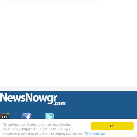
Ta cookies μας βοηθούν να σας παρέχουμε
OK
καλύτερες υπηρεσίες. Χρησιμοποιώντας τις
Οι
Ειδήσεις
του NewsNowgr.com στο
iNews
υπηρεσίες μας συμφωνείτε στη χρήση των cookies.
Περισσότερα
Σχετικά με το NewsNowgr.com | Αποποίηση Ευθυνών | Διαγραφή ή Τροποποίηση Άρθρων | 