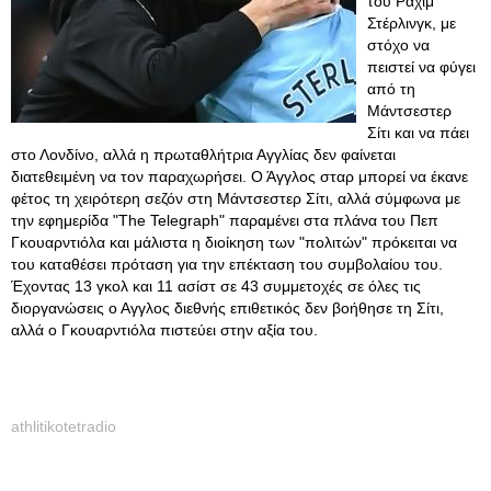
του Ραχίμ
Στέρλινγκ, με
στόχο να
πειστεί να φύγει
από τη
Μάντσεστερ
Σίτι και να πάει
στο Λονδίνο, αλλά η πρωταθλήτρια Αγγλίας δεν φαίνεται
διατεθειμένη να τον παραχωρήσει. Ο Άγγλος σταρ μπορεί να έκανε
φέτος τη χειρότερη σεζόν στη Μάντσεστερ Σίτι, αλλά σύμφωνα με
την εφημερίδα "The Telegraph" παραμένει στα πλάνα του Πεπ
Γκουαρντιόλα και μάλιστα η διοίκηση των "πολιτών" πρόκειται να
του καταθέσει πρόταση για την επέκταση του συμβολαίου του.
Έχοντας 13 γκολ και 11 ασίστ σε 43 συμμετοχές σε όλες τις
διοργανώσεις ο Αγγλος διεθνής επιθετικός δεν βοήθησε τη Σίτι,
αλλά ο Γκουαρντιόλα πιστεύει στην αξία του.
athlitikotetradio