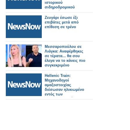
ιστορικού
σιδηροδρομικού
σταθμού για να
μείνουν οι ενοικιαστές
Ζευγάρι έσωσε έξι
στην παλιά του δόξα
επιβάτες μετά από
επίθεση σε τρένο
Μεσσαροπούλου σε
Λιάγκα: Aναφέρθηκες
σε τέρατα... θα σου
έλεγα να το κάνεις πιο
συγκεκριμένο
Hellenic Train:
Μηχανοδηγοί
αμαξοστοιχίας
διέσωσαν ηλικιωμένο
εντός των
σιδηροδρομικών
γραμμών