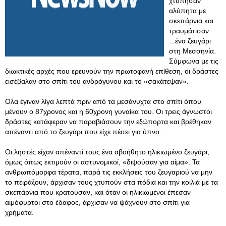
χτύπησαν
αλύπητα με
σκεπάρνια και
τραυμάτισαν
...ένα ζευγάρι
στη Μεσσηνία.
Σύμφωνα με τις
διωκτικές αρχές που ερευνούν την πρωτοφανή επίθεση, οι δράστες
εισέβαλαν στο σπίτι του ανδρόγυνου και το «σακάτεψαν».
Ολα έγιναν λίγα λεπτά πριν από τα μεσάνυχτα στο σπίτι όπου
μένουν ο 87χρονος και η 60χρονη γυναίκα του. Οι τρεις άγνωστοι
δράστες κατάφεραν να παραβιάσουν την εξώπορτα και βρέθηκαν
απέναντι από το ζευγάρι που είχε πέσει για ύπνο.
Οι ληστές είχαν απέναντί τους ένα αβοήθητο ηλικιωμένο ζευγάρι,
όμως όπως εκτιμούν οι αστυνομικοί, «διψούσαν για αίμα». Τα
ανθρωπόμορφα τέρατα, παρά τις εκκλήσεις του ζευγαριού να μην
το πειράξουν, άρχισαν τους χτυπούν στα πόδια και την κοιλιά με τα
σκεπάρνια που κρατούσαν, και όταν οι ηλικιωμένοι έπεσαν
αιμόφυρτοι στο έδαφος, άρχισαν να ψάχνουν στο σπίτι για
χρήματα.