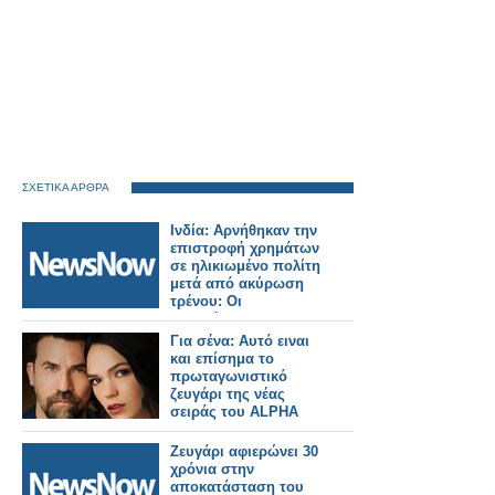
ΣΧΕΤΙΚΑ ΑΡΘΡΑ
Ινδία: Αρνήθηκαν την
επιστροφή χρημάτων
σε ηλικιωμένο πολίτη
μετά από ακύρωση
τρένου: Οι
σιδηρόδρομοι
διατάχθηκαν να
Για σένα: Αυτό ειναι
καταβάλουν
και επίσημα το
αποζημίωση 25.000
πρωταγωνιστικό
Ρουπίες.
ζευγάρι της νέας
σειράς του ALPHA
Ζευγάρι αφιερώνει 30
χρόνια στην
αποκατάσταση του