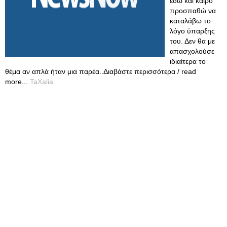
εδώ και καιρό
προσπαθώ να
καταλάβω το
λόγο ύπαρξης
του. Δεν θα με
απασχολούσε
ιδιαίτερα το
θέμα αν απλά ήταν μια παρέα..Διαβάστε περισσότερα / read
more...
TaXalia