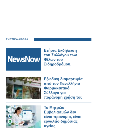
ΣΧΕΤΙΚΑ ΑΡΘΡΑ
Ετήσια Εκδήλωση
του Συλλόγου των
Φίλων του
Σιδηροδρόμου.
Εξώδικη διαμαρτυρία
από τον Πανελλήνιο
Φαρμακευτικό
Σύλλογο για
παράνομη χρήση του
πράσινου σταυρού
από αλυσίδα
Το Μητρώο
καλλυντικών
Εμβολιασμών δεν
είναι προνόμιο, είναι
εργαλείο δημόσιας
υγείας