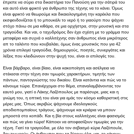
έπρεπε να σύρει στα δικαστήρια τον Πανούση για την σάτιρά του
και αυτό είναι φρικτό για άνθρωπο της τέχνης να το κάνει. Όμως
είναι φρικτό να θεωρούμε και δικαιολογημένη την καρέκλα που
εκσφενδονίζεται ή το μπουκάλι το νερό ή το γιαούρτι που ψάχνει
στόχο πάνω σε μια κιθάρα, σε μια ορχήστρα, στην μουσική και στα
τραγούδια. Και ναι, ο ταχυδρόμος δεν έχει σχέση με το γράμμα που
μεταφέρει και συχνά ο καλλιτέχνης σαν άνθρωπος είναι μικρότερος
απ το ταλέντο που κουβαλάει, όμως ένας μουσικός που για 42
χρόνια επιλεγεί τραγούδια, δημιουργούς, ποιητές, συνεργάτες και
λέξεις που κλειδώνουν στην ψυχή του, είναι οι επιλογές του.
Είναι βάρβαρο, είναι βίαιο, είναι κακοποίηση και ασέλγεια να
στέκεσαι στην τέχνη σαν τιμωρός χαρακτήρων, τιμητής των
πάντων, παντογνώστης του δικαίου. Είναι κατάντια και πώς να το
κάνουμε τώρα. Επανέρχομαι στο θέμα, επαναλαμβάνοντας τον
εαυτό μου, γιατί ο Λάκης Λαζόπουλος με παρέσυρε, μιας και η
γνώμη του, η οπτική του είναι για εμάς τον κόσμο καθοριστική στις
μέρες μας. Όπως ακριβώς ψάχνουμε ιδεολογικούς
αποδιοπομπαίους τράγους, ψάχνουμε και κριάρια να μπουν
μπροστά στο κοπάδι. Και η βία στους καλλιτέχνες είναι φασισμός
και πώς να γίνει τώρα! Κάποιοι να αποφασίζουν τιμωρίες για την
τέχνη. Γιατί τα τραγούδια, με όλο τον σεβασμό κύριε Λαζόπουλε,
δεν τιμωρούν. Οι άνθρωποι που τα ξέρουν όλα, ναι, το κάνουν...