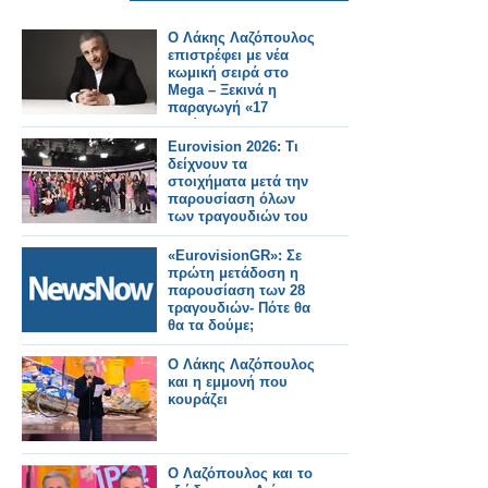
Ο Λάκης Λαζόπουλος
επιστρέφει με νέα
κωμική σειρά στο
Mega – Ξεκινά η
παραγωγή «17
βαλίτσες και μια
μαύρη»
Eurovision 2026: Τι
δείχνουν τα
στοιχήματα μετά την
παρουσίαση όλων
των τραγουδιών του
Sing for Greece
«EurovisionGR»: Σε
πρώτη μετάδοση η
παρουσίαση των 28
τραγουδιών- Πότε θα
θα τα δούμε;
Ο Λάκης Λαζόπουλος
και η εμμονή που
κουράζει
Ο Λαζόπουλος και το