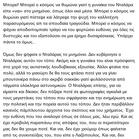
Μπορεί! Μπορεί ο κόσμος να θυμώνει γιατί η γυναίκα του Νταλάρα
είπε «ναι» στο μνημόνιο, όπως όλοι εκεί μέσα. Μπορεί ο κόσμος να
θυμώνει γιατί πίστεψε και λάτρεψε την ψυχή του καλλιτέχνη
παρασυρόμενος απ τα σπουδαία τραγούδια. Μπορεί ο κόσμος να
ψάχνει αποδιοπομπαίο τράγο να του φορτώσει ευθύνες για όλες τις
δυστυχίες και τον εξαπολύσει σε μια έρημο δυσαρέσκειας. Υπάρχει
πάντα το όμως...
Όμως δεν ψήφισε ο Νταλάρας το μνημόνιο. Δεν κυβέρνησε ο
Νταλάρας αυτόν τον τόπο. Ακόμη και η γυναίκα του είναι πρόσφατη
στο χορό της αυτιστικής λουδοβίκειας εξουσίας. Άλλοι φταίνε πιο
πολύ, αλλά το γιαούρτι δε θα τους φτάσει ποτέ για να γίνει
μπουτονιέρα πάνω στο ακριβό σακκάκι γιατί φυλάσσονται από
τάγματα ολόκληρα αστυνομικών. Ο Νταλάρας επίσης, για να
είμαστε και δίκαιοι, δεν πόζαρε ποτέ σε φωτογραφίες αγκαλιά με
τους μεγιστάνες του τόπου που σφράγισαν και την ενημέρωση και
την πολιτική και την πορεία αυτού του τόπου. Δεν ήταν περιβάλλον
κανενός πάμπλουτου άρχοντα του σκότους και του χρήματος. Έχει
την ευθύνη που του αναλογεί όπως σε όλους μας, λέω εγώ. Και ας
έχει προβολή παραπάνω στις απόψεις του, που οι περισσότεροι
μας δεν θα χουμε ποτέ. Και ναι, δεν έχει χιούμορ όπως φαίνεται
από τις συνεντεύξεις του, που είπε ο Λαζόπουλος. Και ναι, δεν