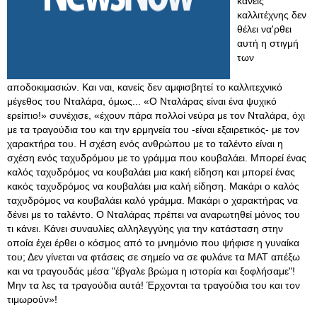
κανείς
καλλιτέχνης δεν
θέλει να'ρθει
αυτή η στιγμή
των
αποδοκιμασιών. Και ναι, κανείς δεν αμφισβητεί το καλλιτεχνικό
μέγεθος του Νταλάρα, όμως... «Ο Νταλάρας είναι ένα ψυχικό
ερείπιο!» συνέχισε, «έχουν πάρα πολλοί νεύρα με τον Νταλάρα, όχι
με τα τραγούδια του και την ερμηνεία του -είναι εξαιρετικός- με τον
χαρακτήρα του. Η σχέση ενός ανθρώπου με το ταλέντο είναι η
σχέση ενός ταχυδρόμου με το γράμμα που κουβαλάει. Μπορεί ένας
καλός ταχυδρόμος να κουβαλάει μια κακή είδηση και μπορεί ένας
κακός ταχυδρόμος να κουβαλάει μια καλή είδηση. Μακάρι ο καλός
ταχυδρόμος να κουβαλάει καλό γράμμα. Μακάρι ο χαρακτήρας να
δένει με το ταλέντο. Ο Νταλάρας πρέπει να αναρωτηθεί μόνος του
τι κάνει. Κάνει συναυλίες αλληλεγγύης για την κατάσταση στην
οποία έχει έρθει ο κόσμος από το μνημόνιο που ψήφισε η γυναίκα
του; Δεν γίνεται να φτάσεις σε σημείο να σε φυλάνε τα ΜΑΤ απέξω
και να τραγουδάς μέσα "έβγαλε βρώμα η ιστορία και ξοφλήσαμε"!
Μην τα λες τα τραγούδια αυτά! Έρχονται τα τραγούδια του και τον
τιμωρούν»!