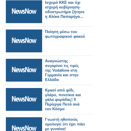
Ισχυρό ΚΚΕ και όχι
ισχυρή κυβέρνηση-
οδοστρωτήρα ζήτησε
η Αλέκα Παπαρήγα...
Ποίηση μέσω του
φωτογραφικού φακού
Αναγνώστης
συγκρίνει τις τιμές
της Vodafone στη
Γερμανία και στην
Ελλάδα
Κρασί από φίδι,
γλάρο, ποντίκια και
γάλα φοράδας! 9
Περίεργα Ποτά ανά
τον Κόσμο
Γνωστή ηθοποιός
ομολογεί ότι έχει πάει
με γυναίκα!