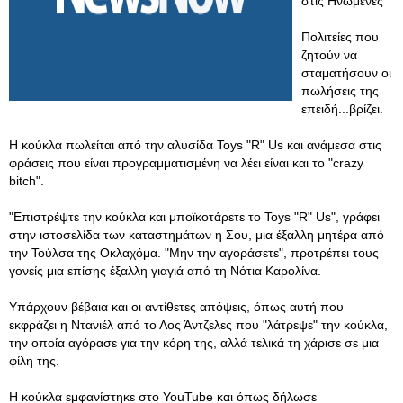
στις Ηνωμένες
Πολιτείες που
ζητούν να
σταματήσουν οι
πωλήσεις της
επειδή...βρίζει.
Η κούκλα πωλείται από την αλυσίδα Toys "R" Us και ανάμεσα στις
φράσεις που είναι προγραμματισμένη να λέει είναι και το "crazy
bitch".
"Επιστρέψτε την κούκλα και μποϊκοτάρετε το Toys "R" Us", γράφει
στην ιστοσελίδα των καταστημάτων η Σου, μια έξαλλη μητέρα από
την Τούλσα της Οκλαχόμα. "Μην την αγοράσετε", προτρέπει τους
γονείς μια επίσης έξαλλη γιαγιά από τη Νότια Καρολίνα.
Υπάρχουν βέβαια και οι αντίθετες απόψεις, όπως αυτή που
εκφράζει η Ντανιέλ από το Λος Άντζελες που "λάτρεψε" την κούκλα,
την οποία αγόρασε για την κόρη της, αλλά τελικά τη χάρισε σε μια
φίλη της.
Η κούκλα εμφανίστηκε στο YouTube και όπως δήλωσε