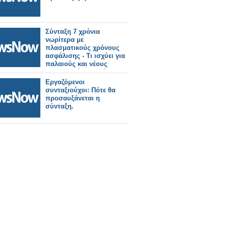
Σύνταξη 7 χρόνια
νωρίτερα με
πλασματικούς χρόνους
ασφάλισης - Τι ισχύει για
παλαιούς και νέους
ασφαλισμένους [πίνακες
και παραδείγματα]
Εργαζόμενοι
συνταξιούχοι: Πότε θα
προσαυξάνεται η
σύνταξη.