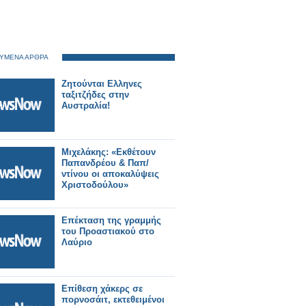
ΥΜΕΝΑ ΑΡΘΡΑ
Ζητούνται Ελληνες
ταξιτζήδες στην
Αυστραλία!
Μιχελάκης: «Εκθέτουν
Παπανδρέου & Παπ/
ντίνου οι αποκαλύψεις
Χριστοδούλου»
Επέκταση της γραμμής
του Προαστιακού στο
Λαύριο
Επίθεση χάκερς σε
πορνοσάιτ, εκτεθειμένοι