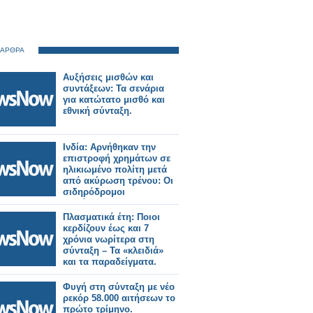
 ΑΡΘΡΑ
Αυξήσεις μισθών και
συντάξεων: Τα σενάρια
για κατώτατο μισθό και
εθνική σύνταξη.
Ινδία: Αρνήθηκαν την
επιστροφή χρημάτων σε
ηλικιωμένο πολίτη μετά
από ακύρωση τρένου: Οι
σιδηρόδρομοι
διατάχθηκαν να
καταβάλουν αποζημίωση
Πλασματικά έτη: Ποιοι
25.000 Ρουπίες.
κερδίζουν έως και 7
χρόνια νωρίτερα στη
σύνταξη – Τα «κλειδιά»
και τα παραδείγματα.
Φυγή στη σύνταξη με νέο
ρεκόρ 58.000 αιτήσεων το
πρώτο τρίμηνο.