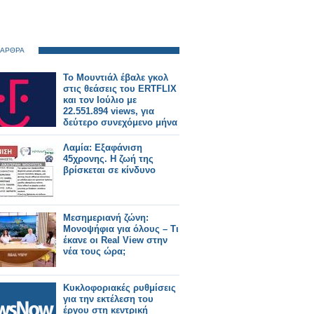
 ΑΡΘΡΑ
Το Μουντιάλ έβαλε γκολ
στις θεάσεις του ERTFLIX
και τον Ιούλιο με
22.551.894 views, για
δεύτερο συνεχόμενο μήνα
Λαμία: Εξαφάνιση
45χρονης. Η ζωή της
βρίσκεται σε κίνδυνο
Μεσημεριανή ζώνη:
Μονοψήφια για όλους – Τι
έκανε οι Real View στην
νέα τους ώρα;
Κυκλοφοριακές ρυθμίσεις
για την εκτέλεση του
έργου στη κεντρική