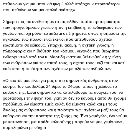
πεθαίνουν για μια μπουκιά ψωμί, αλλά υπάρχουν περισσότεροι
που πεθαίνουν για μια σταλιά αγάπης».
Σήμερα πια, σε αντίθεση με το παρελθόν, οπότε προτεραιότητα
των προηγούμενων γενεών ήταν η επιβίωση, το ενδιαφέρον των
γονέων -και όχι μόνο- εστιάζεται σε ζητήματα, όπως η σημασία της
αγκαλιάς, ενώ πολλοί είναι εκείνοι που απευθύνουν σχετικά
ερωτήματα σε ειδικούς. Υπάρχει, ακόμη, η σχετική γνώση, η
πληροφορία και η διάθεση του κόσμου, γεγονός που θεωρείται
ενθαρρυντικό από τον κ. Μαρτίδη ώστε να βελτιωθούν η γνώση
των ανθρώπων για τον εαυτό τους, η σχέση τους μαζί του και κατ’
επέκταση η ποιότητα των σχέσεων μεταξύ των ανθρώπων.
«Ο εαυτός μας είναι για μας ο πιο σημαντικός άνθρωπος στον
κόσμο. Τον κουβαλάμε 24 ώρες το 24ωρο, όπως η χελώνα το
καβούκι της. Είναι σημαντικό να καταλάβουμε τις ανάγκες του, να
χορτάσουμε την ψυχή του, γιατί αν δεν το κάνουμε αυτό θα έχουμε
πρόβλημα. Αν είμαστε εμείς καλά, θα είμαστε καλά και με τους
δικούς μας ανθρώπους και η ποιότητα των σχέσεων μαζί τους θα
καθορίσει και την ποιότητα της ζωής μας. Ένα χαμόγελο, ένα νεύμα
με κατανόηση, μια πράξη καλοσύνης μπορούν να μας γεμίσουν»,
συμπληρώνει με νόημα.