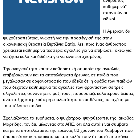
άνθρωπος
καθημερινά"
απαντούν οι
ειδικοί.
Η Αμερικανίδα
ψυχοθεραπεύτρια, γνωστή για την προσέγγισή της στην
οικογενειακή θεραπεία Βιρτζίνια Σατίρ, λέει πως ένας άνθρωπος
χρειάζεται καθημερινά τέσσερις αγκαλιές για να επιβιώσει, οκτώ για
να ζήσει καλά και δώδεκα για να είναι ευτυχισμένος.
Την αναγκαιότητα και την καθοριστική σημασία της αγκαλιάς
επιβεβαιώνουν και τα αποτελέσματα έρευνας σε παιδιά που
μεγάλωσαν σε ορφανοτροφείο που έδειξε ότι η ομάδα των παιδιών
που δεχόταν καθημερινά τις αγκαλιές των φροντιστών σε τρεις
ολιγόλεπτες συναντήσεις μαζί τους, παρουσίαζε καλύτερους δείκτες
ανάπτυξης και μικρότερη ευαλωτότητα σε ασθένειες, σε σχέση με
τα υπόλοιπα παιδιά.
Σχολιάζοντας τα ευρήματα, ο ψυχίατρος- ψυχοθεραπευτής Ιάκωβος
Μαρτίδης, τονίζει, μιλώντας στο ΑΠΕ, ότι όλα αυτά είναι συμβατά
και με τα αποτελέσματα της έρευνας 80 χρόνων του Χάρβαρντ που
δημοσιεύτηκαν πρόσφατα και αποκαλύπτουν ότι αυτό που κάνει