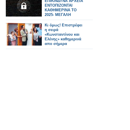
ΕΠΙΚΙΝΔΥΝΑ ΑΡΧΕΙΑ
"ταξιδιώτη του
ΕΝΤΟΠΙΖΟΝΤΑΙ
χρόνου"
ΚΑΘΗΜΕΡΙΝΑ ΤΟ
2025- ΜΕΓΑΛΗ
ΑΥΞΗΣΗ ΑΠΟ ΤΟ 2024
Κι όμως! Επιστρέφει
η σειρά
«Κωνσταντίνου και
Ελένης» καθημερινά
απο σήμερα