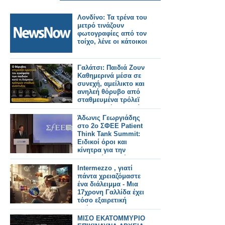
Λονδίνο: Τα τρένα του
μετρό τινάζουν
φωτογραφίες από τον
τοίχο, λένε οι κάτοικοι
Γαλάτσι: Παιδιά Ζουν
Καθημερινά μέσα σε
συνεχή, αμείλικτο και
ανηλεή θόρυβο από
σταθμευμένα τρόλεϊ
στην διπλή αφετηρία
στο Γαλάτσι, που
Άδωνις Γεωργιάδης
έχουν
στο 2ο ΣΦΕΕ Patient
ενεργοποιημένα τα
Think Tank Summit:
κλιματιστικά του, επί
Ειδικοί όροι και
ώρες.
κίνητρα για την
αποζημίωση νέων
θεραπειών
Intermezzo , γιατί
πάντα χρειαζόμαστε
ένα διάλειμμα - Μια
17χρονη Γαλλίδα έχει
τόσο εξαιρετική
μνήμη που οι
ερευνητές την
ΜΙΣΟ ΕΚΑΤΟΜΜΥΡΙΟ
αποκαλούν