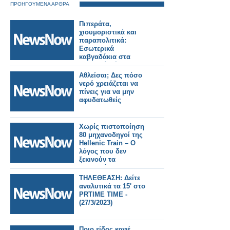
ΠΡΟΗΓΟΥΜΕΝΑ ΑΡΘΡΑ
Πιπεράτα,
χιουμοριστικά και
παραπολιτικά:
Εσωτερικά
καβγαδάκια στα
«Καθαρά Χέρια» που
συναντήθηκαν με το
Αθλείσαι; Δες πόσο
«Δυνατό Ξηρόμερο»
νερό χρειάζεται να
στα Hotelia του
πίνεις για να μην
Αγρινίου.
αφυδατωθείς
Χωρίς πιστοποίηση
80 μηχανοδηγοί της
Hellenic Train – Ο
λόγος που δεν
ξεκινούν τα
δρομολόγια
ΤΗΛΕΘΕΑΣΗ: Δείτε
αναλυτικά τα 15' στο
PRTIME TIME -
(27/3/2023)
Ποιο είδος καφέ