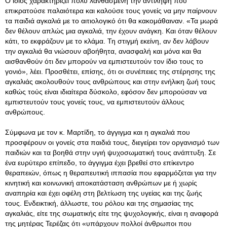
Ο ίδιος χαρακτηρίζει πολύ λανθασμένη την αντίληψη που
επικρατούσε παλαιότερα και καλούσε τους γονείς να μην παίρνουν
τα παιδιά αγκαλιά με το αιτιολογικό ότι θα κακομάθαιναν. «Τα μωρά
δεν θέλουν απλώς μια αγκαλιά, την έχουν ανάγκη. Και όταν θέλουν
κάτι, το εκφράζουν με το κλάμα. Τη στιγμή εκείνη, αν δεν λάβουν
την αγκαλιά θα νιώσουν αβοήθητα, ανασφαλή και μόνα και θα
αισθανθούν ότι δεν μπορούν να εμπιστευτούν τον ίδιο τους το
γονιό», λέει. Προσθέτει, επίσης, ότι οι συνέπειες της στέρησης της
αγκαλιάς ακολουθούν τους ανθρώπους και στην ενήλικη ζωή τους
καθώς τούς είναι ιδιαίτερα δύσκολο, εφόσον δεν μπορούσαν να
εμπιστευτούν τους γονείς τους, να εμπιστευτούν άλλους
ανθρώπους.
Σύμφωνα με τον κ. Μαρτίδη, το άγγιγμα και η αγκαλιά που
προσφέρουν οι γονείς στα παιδιά τους, διεγείρει τον οργανισμό των
παιδιών και τα βοηθά στην υγιή ψυχοσωματική τους ανάπτυξη. Σε
ένα ευρύτερο επίπεδο, το άγγιγμα έχει βρεθεί στο επίκεντρο
θεραπειών, όπως η θεραπευτική ιππασία που εφαρμόζεται για την
κινητική και κοινωνική αποκατάσταση ανθρώπων με ή χωρίς
αναπηρία και έχει οφέλη στη βελτίωση της υγείας και της ζωής
τους. Ενδεικτική, άλλωστε, του ρόλου και της σημασίας της
αγκαλιάς, είτε της σωματικής είτε της ψυχολογικής, είναι η αναφορά
της μητέρας Τερέζας ότι «υπάρχουν πολλοί άνθρωποι που