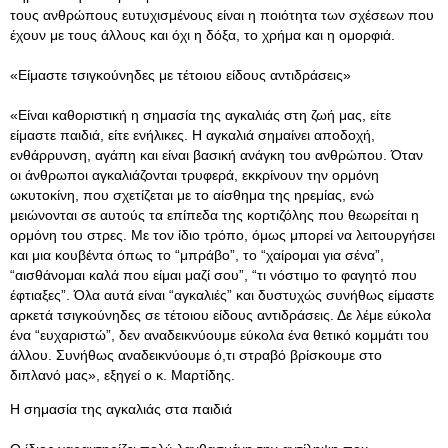
τους ανθρώπους ευτυχισμένους είναι η ποιότητα των σχέσεων που
έχουν με τους άλλους και όχι η δόξα, το χρήμα και η ομορφιά.
«Είμαστε τσιγκούνηδες με τέτοιου είδους αντιδράσεις»
«Είναι καθοριστική η σημασία της αγκαλιάς στη ζωή μας, είτε
είμαστε παιδιά, είτε ενήλικες. Η αγκαλιά σημαίνει αποδοχή,
ενθάρρυνση, αγάπη και είναι βασική ανάγκη του ανθρώπου. Όταν
οι άνθρωποι αγκαλιάζονται τρυφερά, εκκρίνουν την ορμόνη
ωκυτοκίνη, που σχετίζεται με το αίσθημα της ηρεμίας, ενώ
μειώνονται σε αυτούς τα επίπεδα της κορτιζόλης που θεωρείται η
ορμόνη του στρες. Με τον ίδιο τρόπο, όμως μπορεί να λειτουργήσει
και μια κουβέντα όπως το “μπράβο”, το “χαίρομαι για σένα”,
“αισθάνομαι καλά που είμαι μαζί σου”, “τι νόστιμο το φαγητό που
έφτιαξες”. Όλα αυτά είναι “αγκαλιές” και δυστυχώς συνήθως είμαστε
αρκετά τσιγκούνηδες σε τέτοιου είδους αντιδράσεις. Δε λέμε εύκολα
ένα “ευχαριστώ”, δεν αναδεικνύουμε εύκολα ένα θετικό κομμάτι του
άλλου. Συνήθως αναδεικνύουμε ό,τι στραβό βρίσκουμε στο
διπλανό μας», εξηγεί ο κ. Μαρτίδης.
Η σημασία της αγκαλιάς στα παιδιά