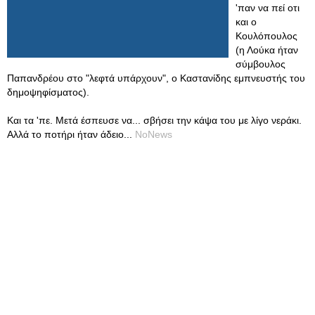
'παν να πεί οτι
και ο
Κουλόπουλος
(η Λούκα ήταν
σύμβουλος
Παπανδρέου στο "λεφτά υπάρχουν", ο Καστανίδης εμπνευστής του
δημοψηφίσματος).
Και τα 'πε. Μετά έσπευσε να... σβήσει την κάψα του με λίγο νεράκι.
Αλλά το ποτήρι ήταν άδειο...
NoNews