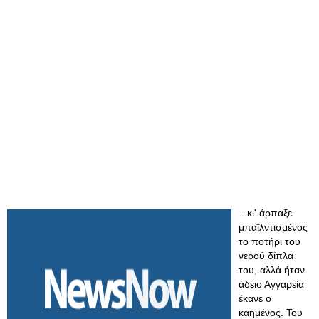
...κι' άρπαξε
μπαϊλντισμένος
το ποτήρι του
νερού δίπλα
του, αλλά ήταν
άδειο Αγγαρεία
έκανε ο
καημένος. Του