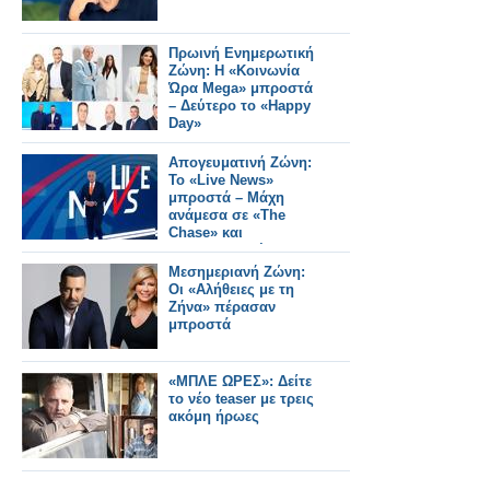
Πρωινή Ενημερωτική
Ζώνη: Η «Κοινωνία
Ώρα Mega» μπροστά
– Δεύτερο το «Happy
Day»
Απογευματινή Ζώνη:
Το «Live News»
μπροστά – Μάχη
ανάμεσα σε «The
Chase» και
«Οικογενειακές
Ιστορίες»
Μεσημεριανή Ζώνη:
Οι «Αλήθειες με τη
Ζήνα» πέρασαν
μπροστά
«ΜΠΛΕ ΩΡΕΣ»: Δείτε
το νέο teaser με τρεις
ακόμη ήρωες