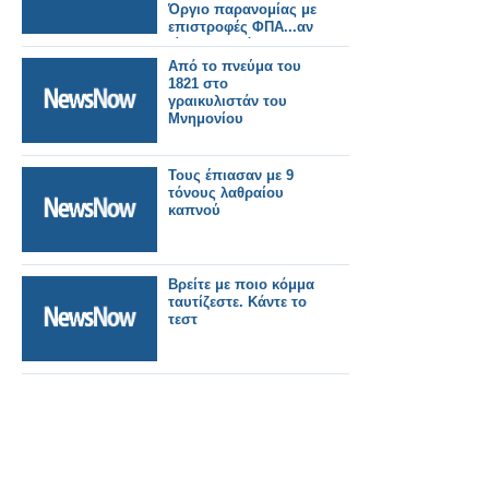
Όργιο παρανομίας με
επιστροφές ΦΠΑ...αν
είναι δυνατόν να
συμβαίνει!!
Από το πνεύμα του
1821 στο
γραικυλιστάν του
Μνημονίου
Τους έπιασαν με 9
τόνους λαθραίου
καπνού
Βρείτε με ποιο κόμμα
ταυτίζεστε. Κάντε το
τεστ