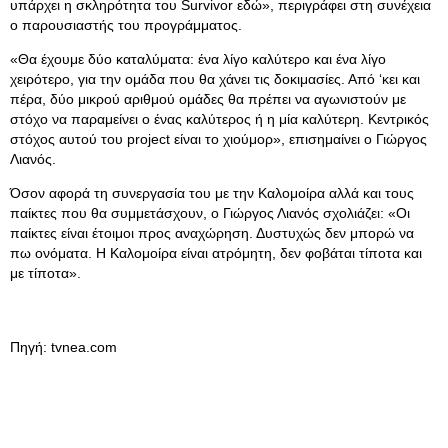
υπάρχει η σκληρότητα του Survivor εδώ», περιγράφει στη συνέχεια
ο παρουσιαστής του προγράμματος.
«Θα έχουμε δύο καταλύματα: ένα λίγο καλύτερο και ένα λίγο
χειρότερο, για την ομάδα που θα χάνει τις δοκιμασίες. Από ‘κει και
πέρα, δύο μικρού αριθμού ομάδες θα πρέπει να αγωνιστούν με
στόχο να παραμείνει ο ένας καλύτερος ή η μία καλύτερη. Κεντρικός
στόχος αυτού του project είναι το χιούμορ», επισημαίνει ο Γιώργος
Λιανός.
Όσον αφορά τη συνεργασία του με την Καλομοίρα αλλά και τους
παίκτες που θα συμμετάσχουν, ο Γιώργος Λιανός σχολιάζει: «Οι
παίκτες είναι έτοιμοι προς αναχώρηση. Δυστυχώς δεν μπορώ να
πω ονόματα. Η Καλομοίρα είναι ατρόμητη, δεν φοβάται τίποτα και
με τίποτα».
Πηγή: tvnea.com