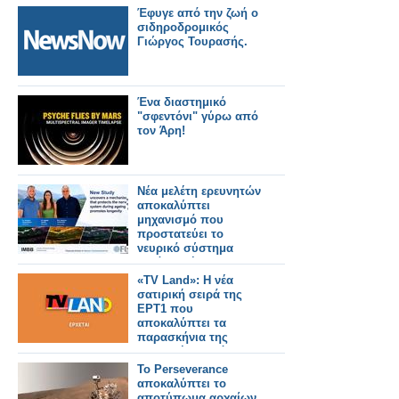
στέγη; - Όλο το
Έφυγε από την ζωή ο
ρεπορτάζ
σιδηροδρομικός
Γιώργος Τουρασής.
Ένα διαστημικό
"σφεντόνι" γύρω από
τον Άρη!
Νέα μελέτη ερευνητών
αποκαλύπτει
μηχανισμό που
προστατεύει το
νευρικό σύστημα
κατά τη γήρανση και
προάγει τη μακροζωία
«TV Land»: Η νέα
σατιρική σειρά της
ΕΡΤ1 που
αποκαλύπτει τα
παρασκήνια της
ελληνικής τηλεόρασης
- Δείτε το τρέιλερ
Το Perseverance
αποκαλύπτει το
αποτύπωμα αρχαίων