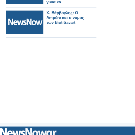
γυναίκα
Χ. Βάρβογλης: Ο
Ampère και ο νόμος
των Biot-Savart