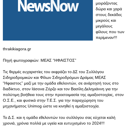
μοιράζοντας
δώρα και χαρά
στους δεκάδες
μικρούς και
μεγάλους
φίλους που των
περίμεναν!!!
thrakikiagora.gr
Πηγή φωτογραφιών: ΜΕΑΣ “ΗΦΑΙΣΤΟΣ”
Τις θερμές ευχαριστίες του εκφράζει το ΔΣ του Συλλόγου
Σιδηροδρομικών και Φίλων Σιδηροδρόμων Δράμας ΜΕΑΣ
“Ηφαιστος” μαζί με την ομάδα εθελοντών, σε ανάρτησή τους στο
διαδίκτυο, στον Ιάσονα Ζόρζο και τον Βασίλη Δεληγιάννη για την
πολύτιμη βοήθεια τους στην προετοιμασία της αμαξοστοιχίας, στον
Ο.Σ.Ε., και φυσικά στην Τ.Ε.Σ. για την παραχώρηση του
μηχανήματος Unimog ώστε να κινηθεί η αμαξοστοιχία.
Το Δ.Σ. και η ομάδα εθελοντών του συλλόγου σας εύχεται καλή
χρονιά, χρόνια πολλά με υγεία και ευτυχισμένο το 2024!!!