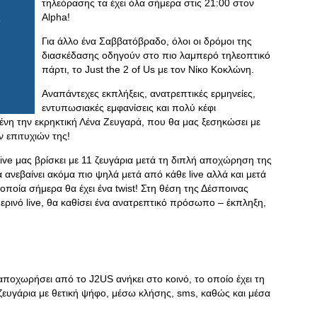
τηλεόρασης τα έχει όλα σήμερα στις 21:00 στον
Alpha!
Για άλλο ένα Σαββατόβραδο, όλοι οι δρόμοι της
διασκέδασης οδηγούν στο πιο λαμπερό τηλεοπτικό
πάρτι, το Just the 2 of Us με τον Νίκο Κοκλώνη.
Αναπάντεχες εκπλήξεις, ανατρεπτικές ερμηνείες,
εντυπωσιακές εμφανίσεις και πολύ κέφι
ένη την εκρηκτική Λένα Ζευγαρά, που θα μας ξεσηκώσει με
 επιτυχιών της!
live μας βρίσκει με 11 ζευγάρια μετά τη διπλή αποχώρηση της
ανεβαίνει ακόμα πιο ψηλά μετά από κάθε live αλλά και μετά
 οποία σήμερα θα έχει ένα twist! Στη θέση της Δέσποινας
ερινό live, θα καθίσει ένα ανατρεπτικό πρόσωπο – έκπληξη,
αποχωρήσει από το J2US ανήκει στο κοινό, το οποίο έχει τη
ζευγάρια με θετική ψήφο, μέσω κλήσης, sms, καθώς και μέσα