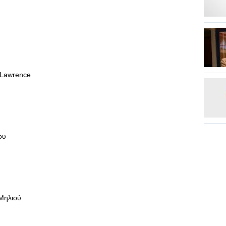
 Lawrence
ου
Μηλιού