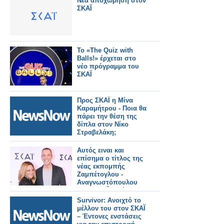
Νεα αποχώρηση στον
ΣΚΑΪ
Το «The Quiz with
Balls!» έρχεται στο
νέο πρόγραμμα του
ΣΚΑΪ
Προς ΣΚΑΪ η Μίνα
Καραμήτρου - Ποια θα
πάρει την θέση της
δίπλα στον Νίκο
Στραβελάκη;
Αυτός ειναι και
επίσημα ο τίτλος της
νέας εκπομπής
Ζαμπέτογλου -
Αναγνωστόπουλου
στον ΣΚΑΪ - Δείτε το
τρειλερ
Survivor: Ανοιχτό το
μέλλον του στον ΣΚΑΪ
– Έντονες ενστάσεις