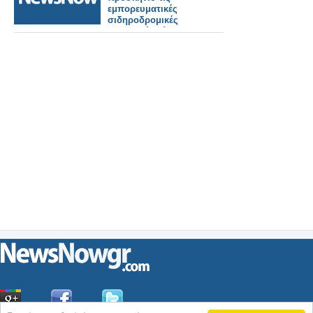
εμπορευματικές
σιδηροδρομικές
μεταφορές Κίνας-
Ευρώπης