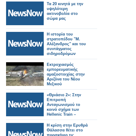
Τα 20 κινητά με την
υψηλότερη
ακτινοβολία στο
σώμα μας
Η ιστορία του
στρατοπέδου "Μ.
Αλέξανδρος" και του
συντάγματος
σιδηροδρόμων
Εκτροχιασμός
εμπορευματικής
αμαξοστοιχίας στην
Αριζόνα του Νέου
Μεξικού
«Θριάσιο 2»: Στην
Επιτροπή
Ανταγωνισμού το
κοινό σχήμα των
Hellenic Train –
DAMCO για το
logistics center
Η κρίση στην Ερυθρά
Θάλασσα θέτει στο
προσκήνιο τις