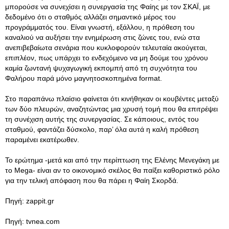
μπορούσε να συνεχίσει η συνεργασία της Φαίης με τον ΣΚΑΪ, με
δεδομένο ότι ο σταθμός αλλάζει σημαντικό μέρος του
προγράμματός του
. Είναι γνωστή, εξάλλου, η πρόθεση του
καναλιού να αυξήσει την ενημέρωση στις ζώνες του, ενώ στα
ανεπιβεβαίωτα σενάρια που κυκλοφορούν τελευταία ακούγεται,
επιπλέον, πως υπάρχει το ενδεχόμενο να μη δούμε του χρόνου
καμία ζωντανή ψυχαγωγική εκπομπή από τη συχνότητα του
Φαλήρου παρά μόνο μαγνητοσκοπημένα format.
Στο παραπάνω πλαίσιο φαίνεται ότι κινήθηκαν οι κουβέντες μεταξύ
των δύο πλευρών, αναζητώντας μια χρυσή τομή που θα επιτρέψει
τη συνέχιση αυτής της συνεργασίας. Σε κάποιους, εντός του
σταθμού, φαντάζει δύσκολο, παρ’ όλα αυτά η καλή πρόθεση
παραμένει εκατέρωθεν.
Το ερώτημα -μετά και από την περίπτωση της Ελένης Μενεγάκη με
το Mega- είναι αν το οικονομικό σκέλος θα παίξει καθοριστικό ρόλο
για την τελική απόφαση που θα πάρει η Φαίη Σκορδά.
Πηγή: zappit.gr
Πηγή: tvnea.com