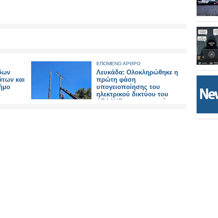
ΕΠΟΜΕΝΟ ΑΡΘΡΟ
δων
Λευκάδα: Ολοκληρώθηκε η
των και
πρώτη φάση
ήμο
υπογειοποίησης του
ηλεκτρικού δικτύου του
ΔΕΔΔΗΕ στην περιοχή της
Ιεράς Μονής Φανερωμένης.