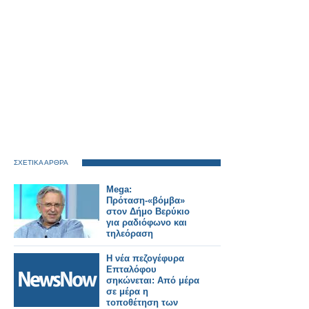
ΣΧΕΤΙΚΑ ΑΡΘΡΑ
Mega:
Πρόταση-«βόμβα»
στον Δήμο Βερύκιο
για ραδιόφωνο και
τηλεόραση
Η νέα πεζογέφυρα
Επταλόφου
σηκώνεται: Από μέρα
σε μέρα η
τοποθέτηση των