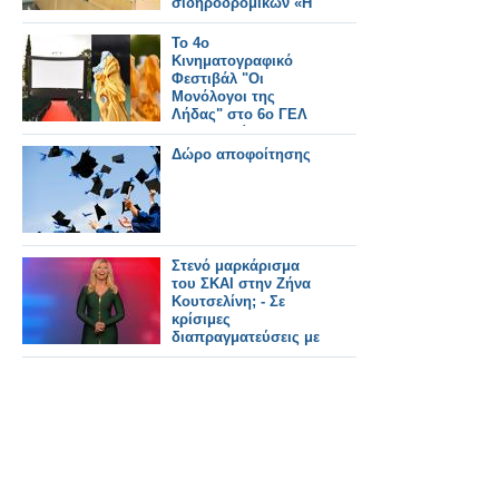
σιδηροδρομικών «Η
ΑΝΑΓΕΝΝΗΣΙΣ»
To 4ο
Κινηματογραφικό
Φεστιβάλ "Οι
Μονόλογοι της
Λήδας" στο 6o ΓΕΛ
14-16 Ιουνίου!
Δώρο αποφοίτησης
Στενό μαρκάρισμα
του ΣΚΑΙ στην Ζήνα
Κουτσελίνη; - Σε
κρίσιμες
διαπραγματεύσεις με
το Star...