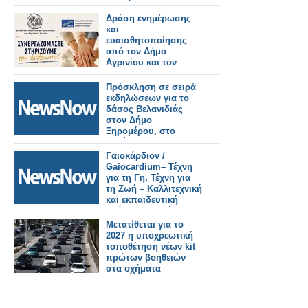
τμημάτων.
Δράση ενημέρωσης
και
ευαισθητοποίησης
από τον Δήμο
Αγρινίου και τον
ΣΕΕΔΑ με μήνυμα
«Συνεργαζόμαστε –
Πρόσκληση σε σειρά
Στηρίζουμε τον
εκδηλώσεων για το
άνθρωπο»
δάσος Βελανιδιάς
στον Δήμο
Ξηρομέρου, στο
πλαίσιο του
Eυρωπαϊκού
Γαιοκάρδιον /
Συμφώνου για το
Gaiocardium– Τέχνη
Κλίμα.
για τη Γη, Τέχνη για
τη Ζωή – Καλλιτεχνική
και εκπαιδευτική
δράση στον Δήμο
Ξηρομέρου.
Μετατίθεται για το
2027 η υποχρεωτική
τοποθέτηση νέων kit
πρώτων βοηθειών
στα οχήματα